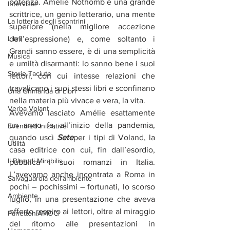
potenza. Amélie Nothomb è una grande 
Interviste
scrittrice, un genio letterario, una mente 
La lotteria degli scontrini
superiore (nella migliore accezione 
Libri
dell’espressione) e, come soltanto i 
Grandi sanno essere, è di una semplicità 
Musica
e umiltà disarmanti: lo sanno bene i suoi 
Storie Taciute
lettori, con cui intesse relazioni che 
travalicano i suoi stessi libri e sconfinano 
Una Ghirlanda di Libri
nella materia più vivace e vera, la vita.
Verba Volant
Avevamo lasciato Amélie esattamente 
un anno fa, all’inizio della pandemia, 
Eventi ed iniziative
quando uscì 
Sete
per i tipi di Voland, la 
Utilità
casa editrice con cui, fin dall’esordio, 
Il Blog di Mirabilis
pubblica i suoi romanzi in Italia. 
L’avevamo anche incontrata a Roma in 
Salvaguardia dell'ambiente
pochi – pochissimi – fortunati, lo scorso 
Ambiente
luglio, in una presentazione che aveva 
offerto respiro ai lettori, oltre al miraggio 
PanettoniAMOCi
del ritorno alle presentazioni in 