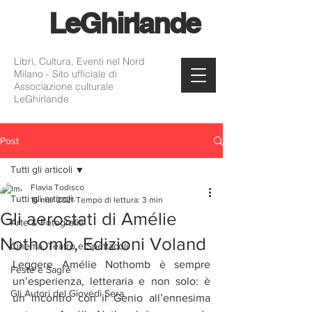
Le
Ghirlande
Libri, Cultura, Eventi nel Nord
Milano - Sito ufficiale di
Associazione culturale
LeGhirlande
Post
Tutti gli articoli
Flavia Todisco
Tutti gli articoli
16 mar 2021
Tempo di lettura: 3 min
Gli aerostati di Amélie
Arte & Fotografia
Nothomb, Edizioni Voland
Cinema, Teatro e Spettacoli
Leggere Amélie Nothomb è sempre 
Feste e Sagre
un’esperienza, letteraria e non solo: è 
Gli Autori del Giovedì Sera
un incontro con il Genio all’ennesima 