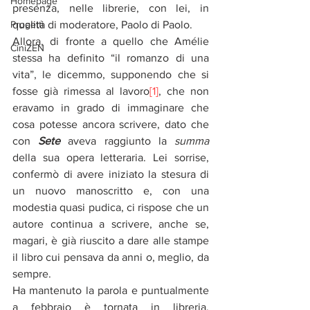
Homepage
presenza, nelle librerie, con lei, in 
Progetti
qualità di moderatore, Paolo di Paolo. 
Allora, di fronte a quello che Amélie 
CiniZEN
stessa ha definito “il romanzo di una 
vita”, le dicemmo, supponendo che si 
fosse già rimessa al lavoro
[1]
, che non 
eravamo in grado di immaginare che 
cosa potesse ancora scrivere, dato che 
con 
Sete
 aveva raggiunto la 
summa
della sua opera letteraria. Lei sorrise, 
confermò di avere iniziato la stesura di 
un nuovo manoscritto e, con una 
modestia quasi pudica, ci rispose che un 
autore continua a scrivere, anche se, 
magari, è già riuscito a dare alle stampe 
il libro cui pensava da anni o, meglio, da 
sempre. 
Ha mantenuto la parola e puntualmente 
a febbraio è tornata in libreria, 