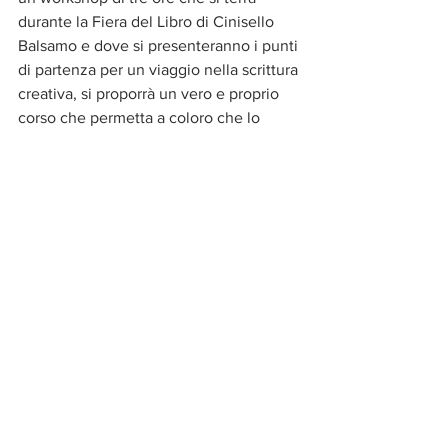
durante la Fiera del Libro di Cinisello 
Balsamo e dove si presenteranno i punti 
di partenza per un viaggio nella scrittura 
creativa, si proporrà un vero e proprio 
corso che permetta a coloro che lo 
vorranno di cimentarsi 
nell'interpretazione creativa delle 
immagini premiate dal concorso 
fotografico.
Scarica il 
regolamento
 e 
iscriviti
.
 La 
partecipazione è gratuita
.
Una Ghirlanda di Libri
fiera dell’editoria indipendente
Fiera del Libro Cinisello
cinisello balsamo
eventi nord milano
eventi cinisello
concorso fotografico
bookcrossing
Una Ghirlanda di Libri