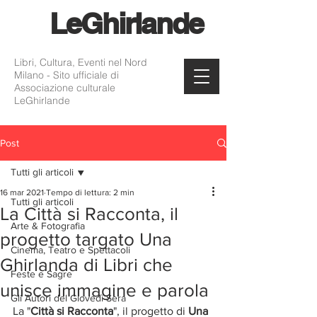
Le
Ghirlande
Libri, Cultura, Eventi nel Nord
Milano - Sito ufficiale di
Associazione culturale
LeGhirlande
Post
Tutti gli articoli
16 mar 2021
Tempo di lettura: 2 min
Tutti gli articoli
La Città si Racconta, il
Arte & Fotografia
progetto targato Una
Cinema, Teatro e Spettacoli
Ghirlanda di Libri che
Feste e Sagre
unisce immagine e parola
Gli Autori del Giovedì Sera
La "
Città si Racconta
", il progetto di 
Una 