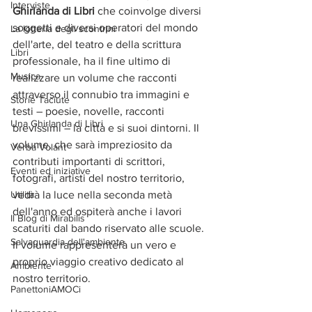
Interviste
Ghirlanda di Libri
 che coinvolge diversi 
soggetti e diversi operatori del mondo 
La lotteria degli scontrini
dell'arte, del teatro e della scrittura 
Libri
professionale, ha il fine ultimo di 
Musica
realizzare un volume che racconti 
attraverso il connubio tra immagini e 
Storie Taciute
testi – poesie, novelle, racconti 
Una Ghirlanda di Libri
brevissimi – la città e si suoi dintorni. Il 
volume, che sarà impreziosito da 
Verba Volant
contributi importanti di scrittori, 
Eventi ed iniziative
fotografi, artisti del nostro territorio, 
Utilità
vedrà la luce nella seconda metà 
dell'anno ed ospiterà anche i lavori 
Il Blog di Mirabilis
scaturiti dal bando riservato alle scuole. 
Salvaguardia dell'ambiente
Il volume rappresenterà un vero e 
proprio viaggio creativo dedicato al 
Ambiente
nostro territorio.
PanettoniAMOCi