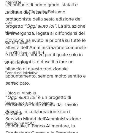
Interviste
secondarie di primo grado, statali e 
paritarie di Cinisello Balsamo 
La lotteria degli scontrini
protagoniste della sesta edizione del 
Libri
progetto 
“Oggi aiuto io!”. 
La situazione 
Musica
di emergenza, legata al diffondersi del 
Covid-19, ha avuto la priorità su tutte le 
Storie Taciute
attività dell’Amministrazione comunale 
Una Ghirlanda di Libri
e non solo, motivo per il quale solo in 
questi giorni si è riusciti a fare un 
Verba Volant
bilancio di questo tradizionale 
Eventi ed iniziative
appuntamento, sempre molto sentito e 
Utilità
partecipato.
Il Blog di Mirabilis
“
Oggi aiuto io!” 
è un progetto di 
Salvaguardia dell'ambiente
sensibilizzazione ideato dal Tavolo 
Povertà, in collaborazione con il 
Ambiente
Servizio Minori dell'Amministrazione 
PanettoniAMOCi
comunale, il Banco Alimentare, la 
Fondazione Cumse e la Protezione 