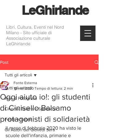
Le
Ghirlande
Libri, Cultura, Eventi nel Nord
Milano - Sito ufficiale di
Associazione culturale
LeGhirlande
Post
Tutti gli articoli
Fonte Esterna
Tutti gli articoli
18 mar 2020
Tempo di lettura: 2 min
Oggi aiuto io!: gli studenti
Arte & Fotografia
di Cinisello Balsamo
Cinema, Teatro e Spettacoli
protagonisti di solidarietà
Feste e Sagre
Il mese di febbraio 2020 ha visto le 
Gli Autori del Giovedì Sera
scuole dell'infanzia, primarie e 