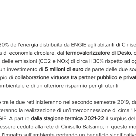
 30% dell’energia distribuita da ENGIE agli abitanti di Cinis
ca di economia circolare, dal 
termovalorizzatore di Desio
, 
e delle emissioni (CO2 e NOx) di circa il 30% rispetto ad o
un investimento di 
5 milioni di euro
 da parte delle due so
io di 
collaborazione virtuosa tra partner pubblico e priva
mbientale e di un ulteriore risparmio per gli utenti.
rdo tra le due reti inizieranno nel secondo semestre 2019,
ranno la realizzazione di un’interconnessione di circa 1 k
IE. A partire 
dalla stagione termica 2021-22 
il surplus de
essere ceduto alla rete di Cinisello Balsamo; in questo 
 l'impatto sull'ambiente portando un beneficio significativo