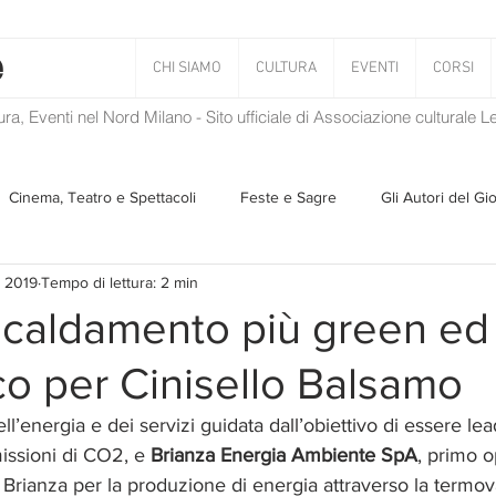
CHI SIAMO
CULTURA
EVENTI
CORSI
tura, Eventi nel Nord Milano - Sito ufficiale di Associazione culturale 
Cinema, Teatro e Spettacoli
Feste e Sagre
Gli Autori del Gi
r 2019
Tempo di lettura: 2 min
Musica
Storie Taciute
Una Ghirlanda di Libri
Verba
scaldamento più green ed
o per Cinisello Balsamo
Il Blog di Mirabilis
Salvaguardia dell'ambiente
Ambiente
ell’energia e dei servizi guidata dall’obiettivo di essere lea
issioni di CO2, e 
Brianza Energia Ambiente SpA
, primo o
ZEN
Brianza per la produzione di energia attraverso la termov