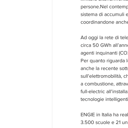
persone.Nel contempo
sistema di accumuli e
coordinandone anche
Ad oggi la rete di te
circa 50 GWh all’anno)
agenti inquinanti (CO2
Per quanto riguarda le
anche la recente sot
sull'elettromobilità, 
a combustione, attrav
full-electric all'insta
tecnologie intelligenti
ENGIE in Italia ha real
3.500 scuole e 21 uni