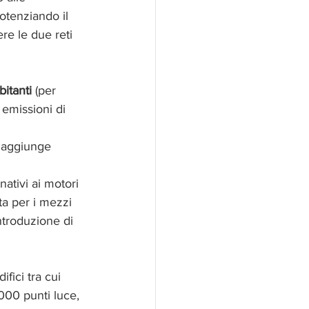
tenziando il 
e le due reti 
itanti 
(per 
 emissioni di 
i aggiunge 
 
nativi ai motori 
ta per i mezzi 
introduzione di 
fici tra cui 
000 punti luce, 