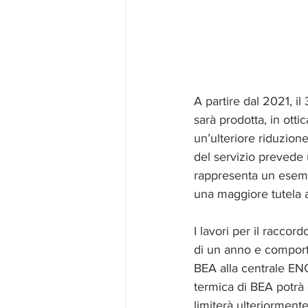
A partire dal 2021, il
sarà prodotta, in otti
un’ulteriore riduzion
del servizio prevede 
rappresenta un esemp
una maggiore tutela a
I lavori per il racco
di un anno e comporte
BEA alla centrale ENG
termica di BEA potrà 
limiterà ulteriormente