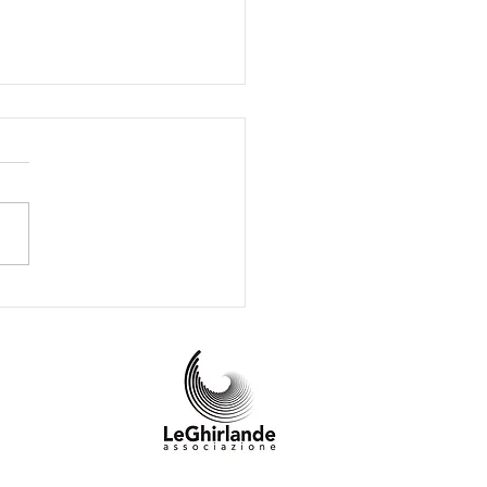
NiZEN due giorni dedicati
enessere delle donne e
oro bambini