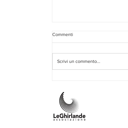
Commenti
Scrivi un commento...
Conosci il Tango Olistico? Il 12
e il 13 settembre puoi provarlo
a CiniZEN 2026