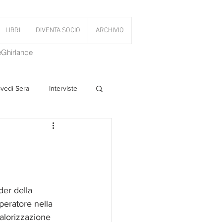
LIBRI
DIVENTA SOCIO
ARCHIVIO
LeGhirlande
ovedì Sera
Interviste
 Volant
PanettoniAMOCi
der della 
peratore nella 
alorizzazione 