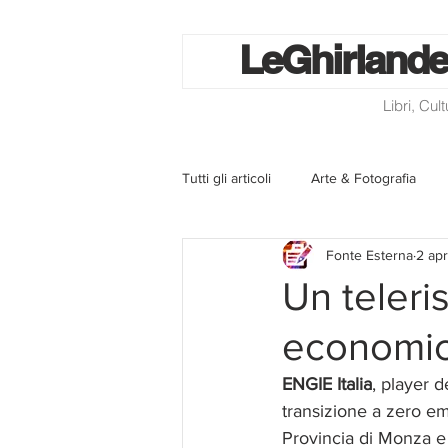
Le
Ghirlande
Libri, Cul
Tutti gli articoli
Arte & Fotografia
Fonte Esterna
2 ap
La lotteria degli scontrini
Libri
Un teleri
economic
Eventi ed iniziative
Utilità
ENGIE Italia
, player d
transizione a zero em
Homepage
Progetti
Cini
Provincia di Monza e 