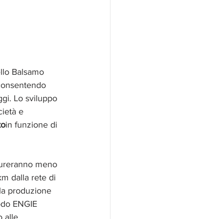
ello Balsamo 
consentendo 
ggi. Lo sviluppo 
cietà e 
to
in funzione di 
 dureranno meno 
m dalla rete di 
lla produzione 
modo ENGIE 
 alle 