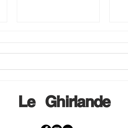
Il 12 settembre CiniZEN
A CI
festeggia la decima edizione
al b
della Giornata Mondiale
dei l
Le
Ghirlande
dell'Health QiGong