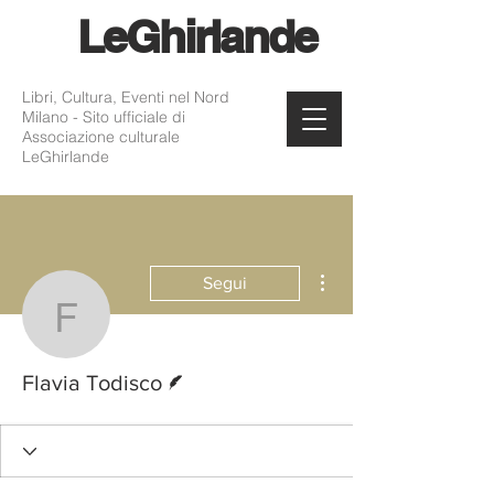
Le
Ghirlande
Libri, Cultura, Eventi nel Nord
Milano - Sito ufficiale di
Associazione culturale
LeGhirlande
Altre azioni
Segui
Flavia Todisco
Redattore
Flavia Todisco