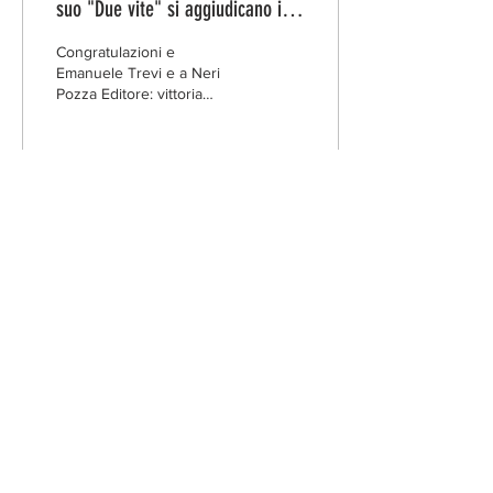
suo "Due vite" si aggiudicano il
LXXV Premio Strega!
Congratulazioni e
Emanuele Trevi e a Neri
Pozza Editore: vittoria
davvero meritata da un
libro stupendo, scritto con
uno stile...
3
0