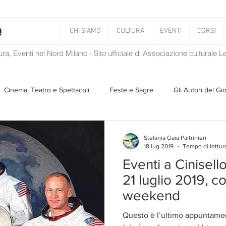
CHI SIAMO
CULTURA
EVENTI
CORSI
tura, Eventi nel Nord Milano - Sito ufficiale di Associazione culturale 
Cinema, Teatro e Spettacoli
Feste e Sagre
Gli Autori del Gi
Musica
Storie Taciute
Una Ghirlanda di Libri
Verba
Stefania Gaia Paltrinieri
18 lug 2019
Tempo di lettur
Eventi a Cinisel
Il Blog di Mirabilis
Salvaguardia dell'ambiente
Ambiente
21 luglio 2019, c
weekend
ZEN
Questo è l’ultimo appuntamen