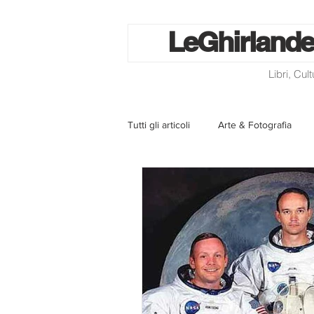
Le
Ghirlande
Libri, Cul
Tutti gli articoli
Arte & Fotografia
La lotteria degli scontrini
Libri
Eventi ed iniziative
Utilità
Homepage
Progetti
Cini