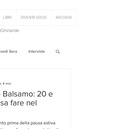
LIBRI
DIVENTA SOCIO
ARCHIVIO
LeGhirlande
ovedì Sera
Interviste
 Volant
a: 4 min
lo Balsamo: 20 e
PanettoniAMOCi
osa fare nel
to prima della pausa estiva