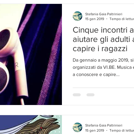
Stefania Gaia Paltrinieri
15 gen 2019
Tempo di lettur
Cinque incontri al VI.BE. p
aiutare gli adult
capire i ragazzi
Da gennaio a maggio 2019, si
organizzati da VI.BE. Musica e
a conoscere e capire...
Stefania Gaia Paltrinieri
15 gen 2019
Tempo di lettur