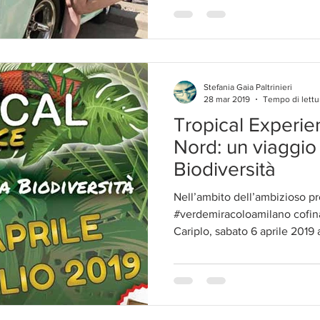
Stefania Gaia Paltrinieri
28 mar 2019
Tempo di lettur
Tropical Experie
Nord: un viaggio 
Biodiversità
Nell’ambito dell’ambizioso 
#verdemiracoloamilano cofin
Cariplo, sabato 6 aprile 2019 a