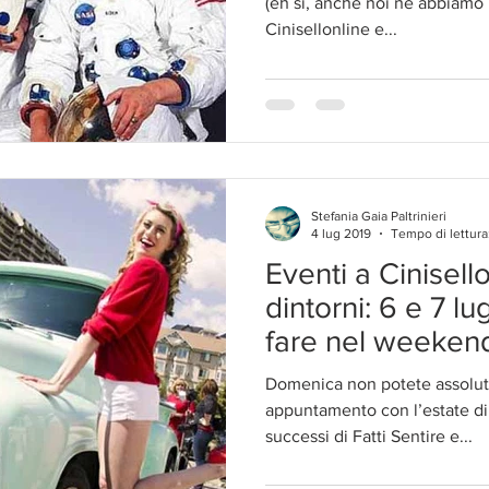
(eh sì, anche noi ne abbiamo 
Cinisellonline e...
Stefania Gaia Paltrinieri
4 lug 2019
Tempo di lettura
Eventi a Cinisel
dintorni: 6 e 7 lu
fare nel weeken
Domenica non potete assolu
appuntamento con l’estate di
successi di Fatti Sentire e...