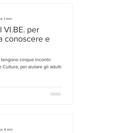
a: 1 min
er
i a conoscere e
 tengono cinque incontri
 Cultura, per aiutare gli adulti
a: 4 min