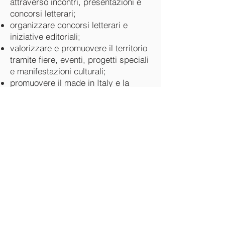
attraverso incontri, presentazioni e
concorsi letterari;
organizzare concorsi letterari e
iniziative editoriali;
valorizzare e promuovere il territorio
tramite fiere, eventi, progetti speciali
e manifestazioni culturali;
promuovere il made in Italy e la
cultura artigianale italiana,
valorizzando tradizioni, saperi e
produzioni locali attraverso eventi e
appuntamenti speciali;
promuovere la cultura coinvolgendo
scuole del territorio, anche
attraverso progetti educativi,
laboratori e premi di merito
scolastico;
svolgere attività didattiche rivolte ai
soci, in particolare alfabetizzazione
informatica;