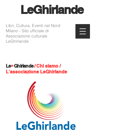
Le
Ghirlande
Libri, Cultura, Eventi nel Nord
Milano - Sito ufficiale di
Associazione culturale
LeGhirlande
»
Le
Ghirlande
/
Chi siamo
/
L'associazione LeGhirlande