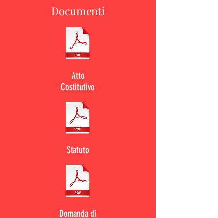
Documenti
Atto
Costitutivo
Statuto
Domanda di