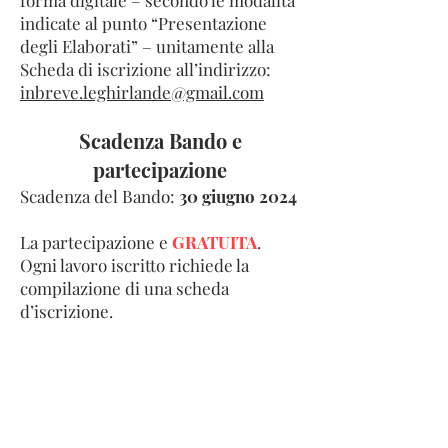
forma digitale – secondo le modalità
indicate al punto “Presentazione
degli Elaborati” – unitamente alla
Scheda di iscrizione all’indirizzo:
inbreve.leghirlande@gmail.com
Scadenza Bando e
partecipazione
Scadenza del Bando:
30 giugno 2024
La partecipazione e
GRATUITA
.
Ogni lavoro iscritto richiede la
compilazione di una scheda
d’iscrizione.
Destinazione degli elaborati
Al termine del Concorso, gli
elaborati non verranno restituiti e le
opere inedite verranno distrutte a