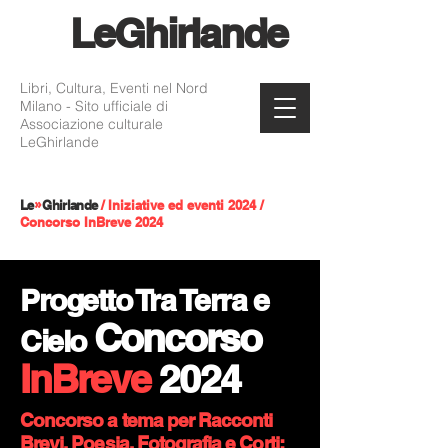
Le
Ghirlande
Libri, Cultura, Eventi nel Nord
Milano - Sito ufficiale di
Associazione culturale
LeGhirlande
Le
»
Ghirlande
/
Iniziative ed eventi 2024
/
Concorso InBreve 2024
Progetto Tra Terra e
Concorso
Cielo
InBreve
2024
Concorso a tema per Racconti
Brevi, Poesia, Fotografia e Corti: