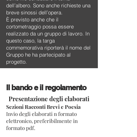
dell’albero. Sono anche richieste una
breve sinossi dell’opera.
È previsto anche che il
cortometraggio possa essere
realizzato da un gruppo di lavoro. In
questo caso, la targa
commemorativa riporterà il nome del
Gruppo he ha partecipato al
progetto.
Il bando e il regolamento
​Presentazione degli elaborati
Sezioni Racconti Brevi e Poesia
Invio degli elaborati n formato
elettronico, preferibilmente in
formato pdf.