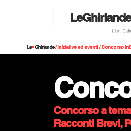
Le
Ghirlande
Libri, Cul
»
Le
Ghirlande
/
Iniziative ed eventi
/ Concorso In
Conc
Concorso a tema 
Racconti Brevi, P