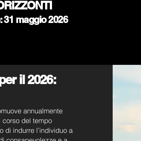
 ORIZZONTI
 3
1 maggio 2026
per il 2026:
romuove annualmente
l corso del tempo
vo di indurre l’individuo a
 di consapevolezze e a