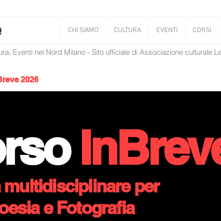
CHI SIAMO
CULTURA
EVENTI
CORSI
tura, Eventi nel Nord Milano - Sito ufficiale di Associazione culturale 
Breve 2026
orso
InBrev
multidisciplinare per
oesia e Fotografia