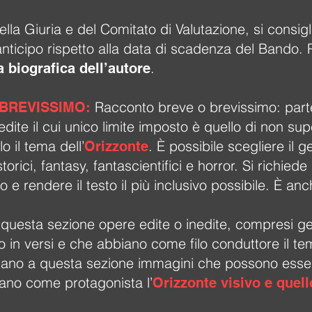
ella Giuria e del Comitato di Valutazione, si consig
nticipo rispetto alla data di scadenza del Bando. Per
.
 biografica dell’autore
Racconto breve o brevissimo: par
BREVISSIMO:
dite il cui unico limite imposto è quello di non su
lo il tema dell’
. È possibile scegliere il 
Orizzonte
storici, fantasy, fantascientifici e horror. Si richie
 e rendere il testo il più inclusivo possibile. È an
questa sezione opere edite o inedite, compresi ge
o in versi e che abbiano come filo conduttore il t
pano a questa sezione immagini che possono essere
iano come protagonista l’
Orizzonte visivo e quell