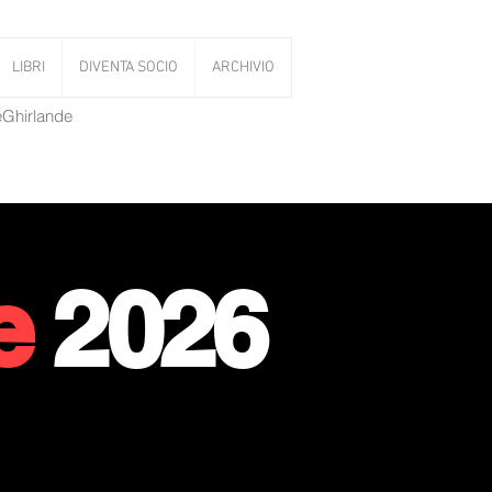
LIBRI
DIVENTA SOCIO
ARCHIVIO
LeGhirlande
e
2026