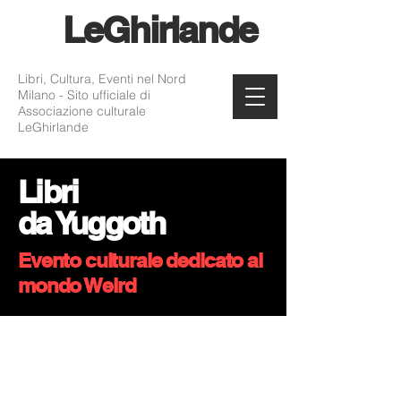
Le
Ghirlande
Libri, Cultura, Eventi nel Nord
Milano - Sito ufficiale di
Associazione culturale
LeGhirlande
Libri
da Yuggoth
Evento culturale dedicato al
mondo Weird