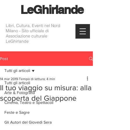
Le
Ghirlande
Libri, Cultura, Eventi nel Nord
Milano - Sito ufficiale di
Associazione culturale
LeGhirlande
Post
Tutti gli articoli
14 mar 2019
Tempo di lettura: 4 min
Tutti gli articoli
Il tuo viaggio su misura: alla
Arte & Fotografia
scoperta del Giappone
Cinema, Teatro e Spettacoli
Feste e Sagre
Gli Autori del Giovedì Sera