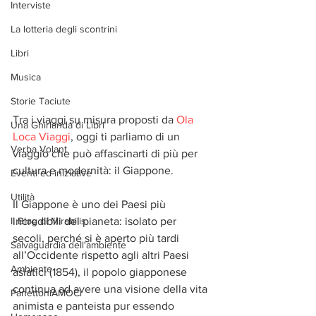
Interviste
La lotteria degli scontrini
Libri
Musica
Storie Taciute
Tra i viaggi su misura proposti da 
Ola 
Una Ghirlanda di Libri
Loca Viaggi
, oggi ti parliamo di un 
Verba Volant
viaggio che può affascinarti di più per 
cultura e modernità: il Giappone.
Eventi ed iniziative
Utilità
Il Giappone è uno dei Paesi più 
Il Blog di Mirabilis
incredibili del pianeta: isolato per 
secoli, perché si è aperto più tardi 
Salvaguardia dell'ambiente
all’Occidente rispetto agli altri Paesi 
Ambiente
asiatici (1854), il popolo giapponese 
continua ad avere una visione della vita 
PanettoniAMOCi
animista e panteista pur essendo 