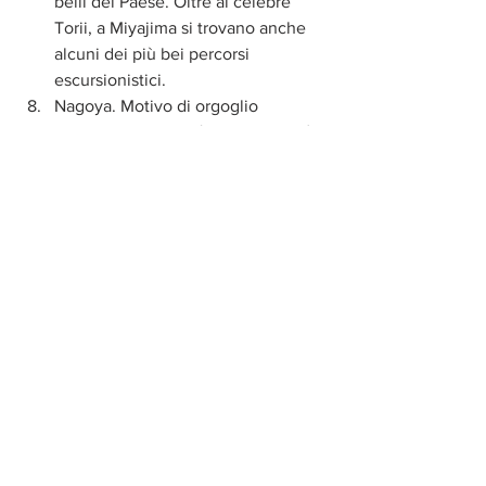
belli del Paese. Oltre al celebre 
Torii, a Miyajima si trovano anche 
alcuni dei più bei percorsi 
escursionistici.  
Nagoya. Motivo di orgoglio 
nazionale, Nagoya è la quarta città 
più grande del Giappone e ha dato 
i natali alla Toyota e al Pachinko (il 
flipper giapponese). Pur essendo 
cresciuta nell’ombra di Tokyo e 
Kyoto, nulla le ha impedito di 
diventare una città cosmopolita 
con formidabili musei, templi 
importanti e ottimi negozi. Da non 
perdere il Giardino Noritake, il 
Museo Toyota dell’Industria e della 
Tecnologia, il Castello di Nagoya-jò 
e il Museo d’Arte Tokugawa. 
Nagoya è anche il principale punto 