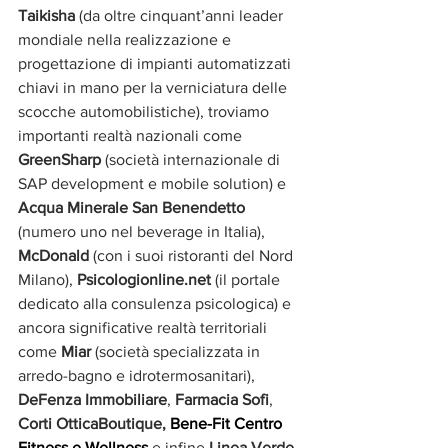
Taikisha
 (da oltre cinquant’anni leader 
mondiale nella realizzazione e 
progettazione di impianti automatizzati 
chiavi in mano per la verniciatura delle 
scocche automobilistiche), troviamo 
importanti realtà nazionali come 
GreenSharp
 (società internazionale di 
SAP development e mobile solution) e 
Acqua Minerale San Benendetto
(numero uno nel beverage in Italia), 
McDonald 
(con i suoi ristoranti del Nord 
Milano), 
Psicologionline.net 
(il portale 
dedicato alla consulenza psicologica) e 
ancora significative realtà territoriali 
come 
Miar 
(società specializzata in 
arredo-bagno e idrotermosanitari), 
DeFenza Immobiliare
, 
Farmacia Sofi
, 
Corti OtticaBoutique, 
Bene-Fit Centro 
Fitness e Wellness
 e infine 
Linea Verde