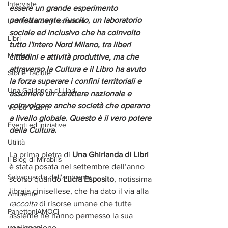
Interviste
essere un grande esperimento 
perfettamente riuscito, un laboratorio 
La lotteria degli scontrini
sociale ed inclusivo che ha coinvolto 
Libri
tutto l'intero Nord Milano, tra liberi 
Musica
cittadini e attività produttive, ma che 
attraverso la Cultura e il Libro ha avuto 
Storie Taciute
la forza superare i confini territoriali e 
Una Ghirlanda di Libri
assumere un carattere nazionale e 
coinvolgere anche società che operano 
Verba Volant
a livello globale. Questo è il vero potere 
Eventi ed iniziative
della Cultura.
Utilità
La prima pietra di 
Una Ghirlanda di Libri
Il Blog di Mirabilis
è stata posata nel settembre dell’anno 
Salvaguardia dell'ambiente
scorso quando 
Lucia Esposito
, notissima 
libraia cinisellese, che ha dato il via alla 
Ambiente
raccolta
 di risorse umane che tutte 
PanettoniAMOCi
assieme ne hanno permesso la sua 
realizzazione. 