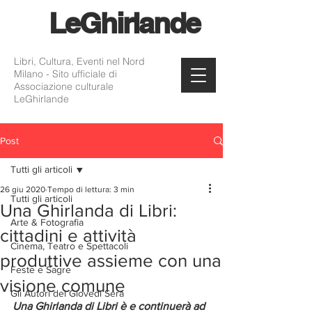
Le
Ghirlande
Libri, Cultura, Eventi nel Nord
Milano - Sito ufficiale di
Associazione culturale
LeGhirlande
Post
Tutti gli articoli
26 giu 2020
Tempo di lettura: 3 min
Tutti gli articoli
Una Ghirlanda di Libri:
Arte & Fotografia
cittadini e attività
Cinema, Teatro e Spettacoli
produttive assieme con una
Feste e Sagre
visione comune
Gli Autori del Giovedì Sera
Una Ghirlanda di Libri è e continuerà ad 