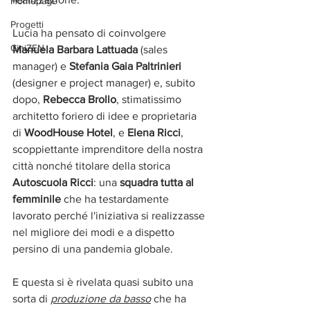
Homepage
Progetti
Lucia ha pensato di coinvolgere 
CiniZEN
Manuela Barbara Lattuada
 (sales 
manager) e 
Stefania Gaia Paltrinieri
(designer e project manager) e, subito 
dopo, 
Rebecca Brollo
, stimatissimo 
architetto foriero di idee e proprietaria 
di 
WoodHouse Hotel
, e 
Elena Ricci
, 
scoppiettante imprenditore della nostra 
città nonché titolare della storica 
Autoscuola Ricci
: una 
squadra tutta al 
femminile
 che ha testardamente 
lavorato perché l'iniziativa si realizzasse 
nel migliore dei modi e a dispetto 
persino di una pandemia globale.
E questa si è rivelata quasi subito una 
sorta di 
produzione da basso
 che ha 