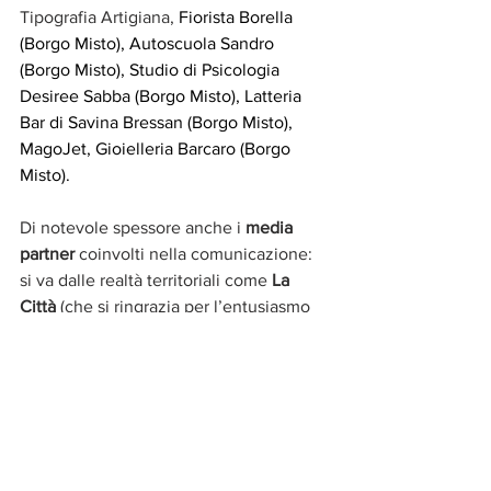
Tipografia Artigiana, 
Fiorista Borella 
(Borgo Misto), Autoscuola Sandro 
(Borgo Misto), Studio di Psicologia 
Desiree Sabba (Borgo Misto), Latteria 
Bar di Savina Bressan (Borgo Misto), 
MagoJet, Gioielleria Barcaro (Borgo 
Misto).
Di notevole spessore anche i 
media 
partner
 coinvolti nella comunicazione: 
si va dalle realtà territoriali come 
La 
Città
 (che si ringrazia per l’entusiasmo 
con cui hanno accolto l’iniziativa), 
Il 
Gazzettino Metropolitano
 e 
Metropolis
, 
a media a carattere regionale come 
Il 
Punto Notizie
 e, infine, media a 
carattere nazionale come 
Radio Viva 
FM
 e 
MilanoWeekend
 che formano 
tutte assieme un potenziale di oltre 7 