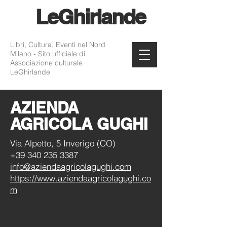
Le
Ghirlande
Libri, Cultura, Eventi nel Nord
Milano - Sito ufficiale di
Associazione culturale
LeGhirlande
AZIENDA
AGRICOLA GUGHI
Via Alpetto, 5 Inverigo (CO)
+39 340 235 3387
info@aziendaagricolagughi.com
https://www.aziendaagricolagughi.co
m