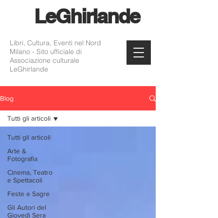
Le
Ghirlande
Libri, Cultura, Eventi nel Nord
Milano - Sito ufficiale di
Associazione culturale
LeGhirlande
Blog
Tutti gli articoli
Tutti gli articoli
Arte &
Fotografia
Cinema, Teatro
e Spettacoli
Feste e Sagre
Gli Autori del
Giovedì Sera