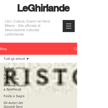
Le
Ghirlande
Libri, Cultura, Eventi nel Nord
Milano - Sito ufficiale di
Associazione culturale
LeGhirlande
Blog
Tutti gli articoli
Tutti gli articoli
Arte &
Fotografia
Cinema, Teatro
e Spettacoli
Feste e Sagre
Gli Autori del
Giovedì Sera