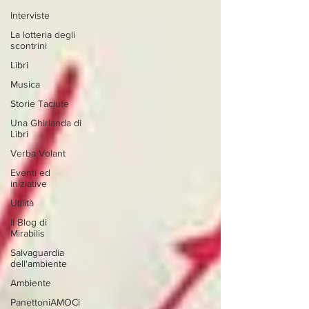
Interviste
La lotteria degli
scontrini
Libri
Musica
Storie Taciute
Una Ghirlanda di
Libri
Verba Volant
Eventi ed
iniziative
Utilità
Il Blog di
Mirabilis
Salvaguardia
dell'ambiente
Ambiente
PanettoniAMOCi