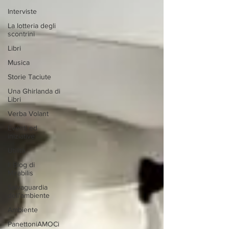
Interviste
La lotteria degli
scontrini
Libri
Musica
Storie Taciute
Una Ghirlanda di
Libri
Verba Volant
Eventi ed
iniziative
Utilità
Il Blog di
Mirabilis
Salvaguardia
dell'ambiente
Ambiente
PanettoniAMOCi