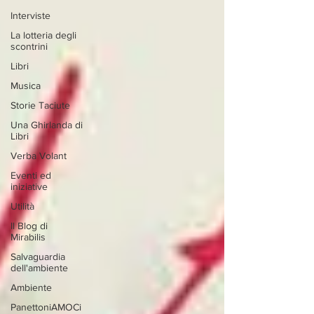
Interviste
La lotteria degli
scontrini
Libri
Musica
Storie Taciute
Una Ghirlanda di
Libri
Verba Volant
Eventi ed
iniziative
Utilità
Il Blog di
Mirabilis
Salvaguardia
dell'ambiente
Ambiente
PanettoniAMOCi