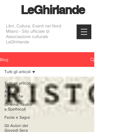
Le
Ghirlande
Libri, Cultura, Eventi nel Nord
Milano - Sito ufficiale di
Associazione culturale
LeGhirlande
Blog
Tutti gli articoli
Tutti gli articoli
Arte &
Fotografia
Cinema, Teatro
e Spettacoli
Feste e Sagre
Gli Autori del
Giovedì Sera