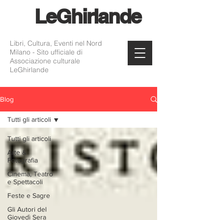
Le
Ghirlande
Libri, Cultura, Eventi nel Nord
Milano - Sito ufficiale di
Associazione culturale
LeGhirlande
Blog
Tutti gli articoli
Tutti gli articoli
Arte &
Fotografia
Cinema, Teatro
e Spettacoli
Feste e Sagre
Gli Autori del
Giovedì Sera