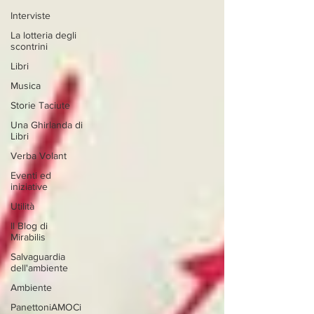
Interviste
La lotteria degli
scontrini
Libri
Musica
Storie Taciute
Una Ghirlanda di
Libri
Verba Volant
Eventi ed
iniziative
Utilità
Il Blog di
Mirabilis
Salvaguardia
dell'ambiente
Ambiente
PanettoniAMOCi