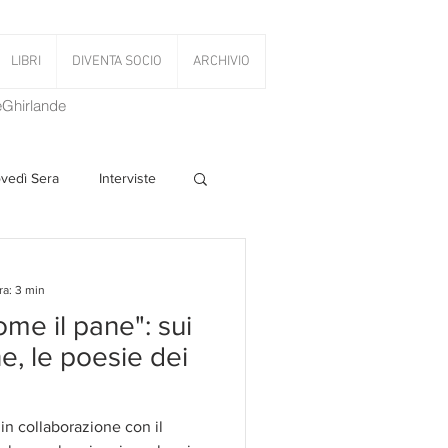
LIBRI
DIVENTA SOCIO
ARCHIVIO
LeGhirlande
ovedì Sera
Interviste
 Volant
ra: 3 min
me il pane": sui
PanettoniAMOCi
e, le poesie dei
in collaborazione con il