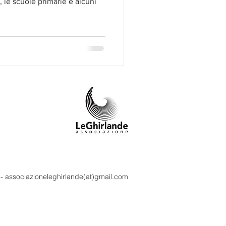
 le scuole primarie e alcuni
m - associazioneleghirlande(at)gmail.com