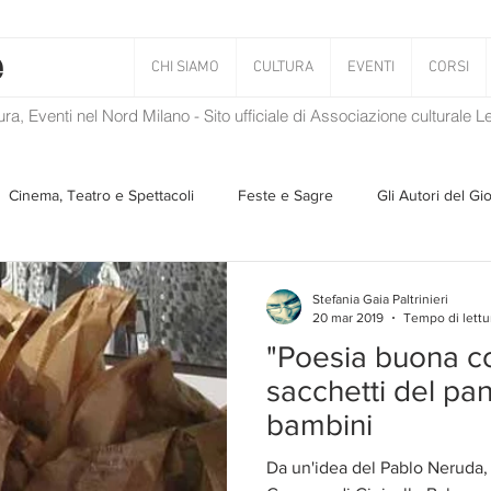
CHI SIAMO
CULTURA
EVENTI
CORSI
tura, Eventi nel Nord Milano - Sito ufficiale di Associazione culturale 
Cinema, Teatro e Spettacoli
Feste e Sagre
Gli Autori del Gi
Musica
Storie Taciute
Una Ghirlanda di Libri
Verba
Stefania Gaia Paltrinieri
20 mar 2019
Tempo di lettu
"Poesia buona co
Il Blog di Mirabilis
Salvaguardia dell'ambiente
Ambiente
sacchetti del pan
bambini
ZEN
Da un'idea del Pablo Neruda, 