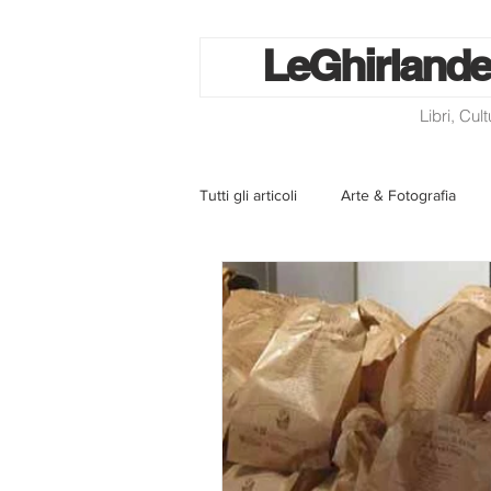
Le
Ghirlande
Libri, Cul
Tutti gli articoli
Arte & Fotografia
La lotteria degli scontrini
Libri
Eventi ed iniziative
Utilità
Homepage
Progetti
Cini