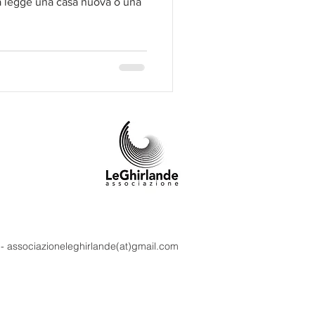
la legge una casa nuova o una
m - associazioneleghirlande(at)gmail.com