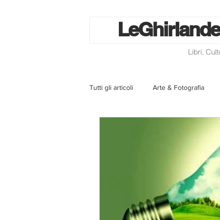
Le
Ghirlande
Libri, Cul
Tutti gli articoli
Arte & Fotografia
La lotteria degli scontrini
Libri
Eventi ed iniziative
Utilità
Homepage
Progetti
Cini