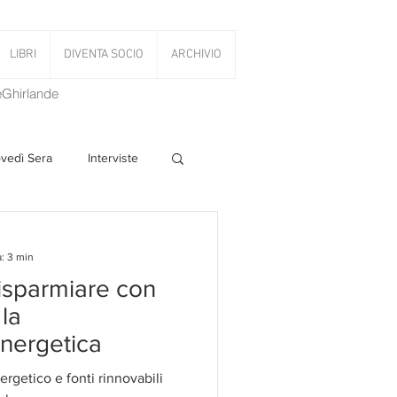
LIBRI
DIVENTA SOCIO
ARCHIVIO
LeGhirlande
ovedì Sera
Interviste
 Volant
: 3 min
 risparmiare con
PanettoniAMOCi
 la
energetica
ergetico e fonti rinnovabili