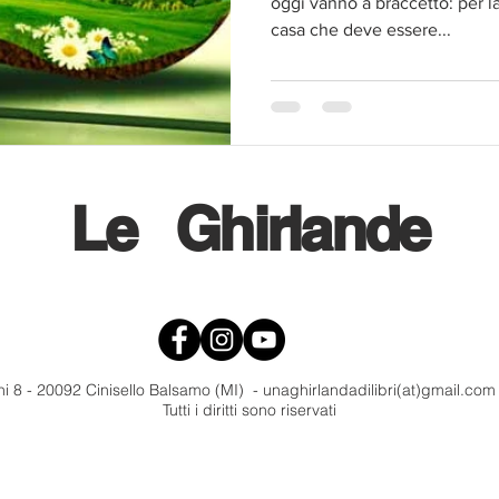
oggi vanno a braccetto: per 
casa che deve essere...
Le
Ghirlande
i 8 - 20092 Cinisello Balsamo (MI) - unaghirlandadilibri(at)gmail.co
Tutti i diritti sono riservati