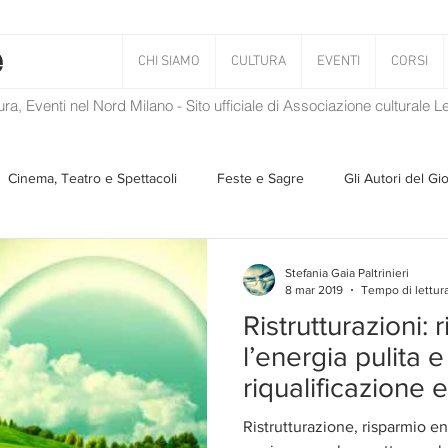
CHI SIAMO
CULTURA
EVENTI
CORSI
tura, Eventi nel Nord Milano - Sito ufficiale di Associazione culturale 
Cinema, Teatro e Spettacoli
Feste e Sagre
Gli Autori del Gi
Musica
Storie Taciute
Una Ghirlanda di Libri
Verba
Stefania Gaia Paltrinieri
8 mar 2019
Tempo di lettura
Ristrutturazioni:
Il Blog di Mirabilis
Salvaguardia dell'ambiente
Ambiente
l’energia pulita e
riqualificazione 
ZEN
Ristrutturazione, risparmio en