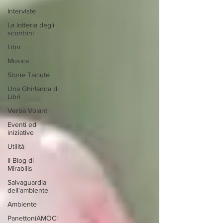
Interviste
La lotteria degli
scontrini
Libri
Musica
Storie Taciute
Una Ghirlanda di
Libri
Verba Volant
Eventi ed
iniziative
Utilità
Il Blog di
Mirabilis
Salvaguardia
dell'ambiente
Ambiente
PanettoniAMOCi