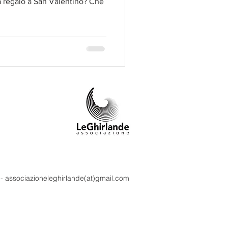
a regalo a San Valentino? Che
m - associazioneleghirlande(at)gmail.com