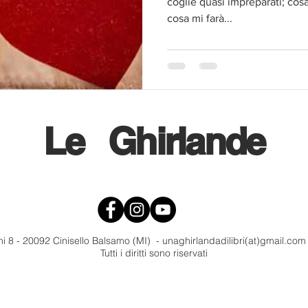
coglie quasi impreparati; cos
cosa mi farà...
Le
Ghirlande
i 8 - 20092 Cinisello Balsamo (MI) - unaghirlandadilibri(at)gmail.co
Tutti i diritti sono riservati