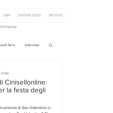
LIBRI
DIVENTA SOCIO
ARCHIVIO
LeGhirlande
ovedì Sera
Interviste
 Volant
: 3 min
i Cinisellonline:
PanettoniAMOCi
r la festa degli
icorrenza di San Valentino ci