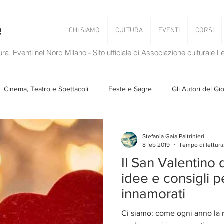
CHI SIAMO
CULTURA
EVENTI
CORSI
tura, Eventi nel Nord Milano - Sito ufficiale di Associazione culturale 
Cinema, Teatro e Spettacoli
Feste e Sagre
Gli Autori del Gi
Musica
Storie Taciute
Una Ghirlanda di Libri
Verba
Stefania Gaia Paltrinieri
8 feb 2019
Tempo di lettura
Il San Valentino d
Il Blog di Mirabilis
Salvaguardia dell'ambiente
Ambiente
idee e consigli pe
innamorati
ZEN
Ci siamo: come ogni anno la r