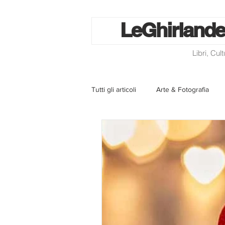
Le
Ghirlande
Libri, Cul
Tutti gli articoli
Arte & Fotografia
La lotteria degli scontrini
Libri
Eventi ed iniziative
Utilità
Homepage
Progetti
Cini