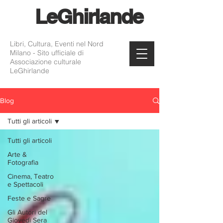
Le
Ghirlande
Libri, Cultura, Eventi nel Nord
Milano - Sito ufficiale di
Associazione culturale
LeGhirlande
Blog
Tutti gli articoli
Tutti gli articoli
Arte &
Fotografia
Cinema, Teatro
e Spettacoli
Feste e Sagre
Gli Autori del
Giovedì Sera