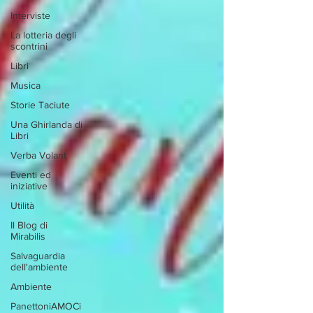
Interviste
La lotteria degli
scontrini
Libri
Musica
Storie Taciute
Una Ghirlanda di
Libri
Verba Volant
Eventi ed
iniziative
Utilità
Il Blog di
Mirabilis
Salvaguardia
dell'ambiente
Ambiente
PanettoniAMOCi