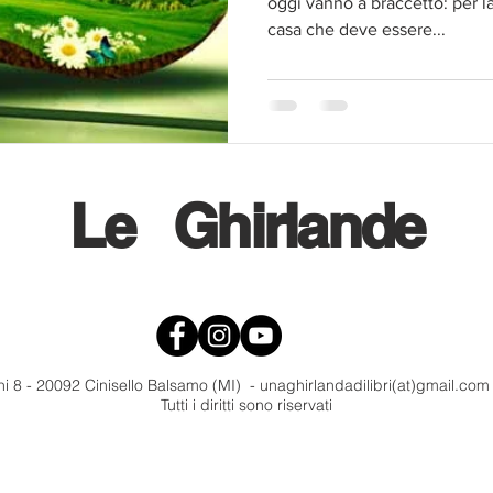
oggi vanno a braccetto: per 
casa che deve essere...
Le
Ghirlande
i 8 - 20092 Cinisello Balsamo (MI) - unaghirlandadilibri(at)gmail.co
Tutti i diritti sono riservati