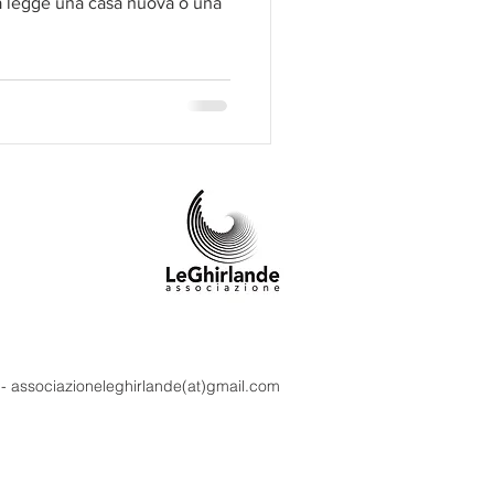
la legge una casa nuova o una
m - associazioneleghirlande(at)gmail.com