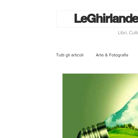
Le
Ghirlande
Libri, Cul
Tutti gli articoli
Arte & Fotografia
La lotteria degli scontrini
Libri
Eventi ed iniziative
Utilità
Homepage
Progetti
Cini