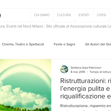
CHI SIAMO
CULTURA
EVENTI
CORSI
tura, Eventi nel Nord Milano - Sito ufficiale di Associazione culturale 
Cinema, Teatro e Spettacoli
Feste e Sagre
Gli Autori del Gi
Musica
Storie Taciute
Una Ghirlanda di Libri
Verba
Stefania Gaia Paltrinieri
8 mar 2019
Tempo di lettura
Ristrutturazioni:
Il Blog di Mirabilis
Salvaguardia dell'ambiente
Ambiente
l’energia pulita e
riqualificazione 
ZEN
Ristrutturazione, risparmio en