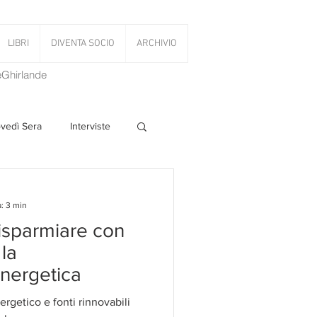
LIBRI
DIVENTA SOCIO
ARCHIVIO
LeGhirlande
ovedì Sera
Interviste
 Volant
: 3 min
 risparmiare con
PanettoniAMOCi
 la
energetica
ergetico e fonti rinnovabili