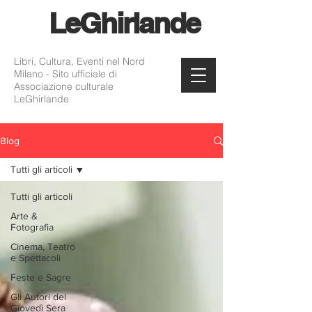
Le
Ghirlande
Libri, Cultura, Eventi nel Nord
Milano - Sito ufficiale di
Associazione culturale
LeGhirlande
Blog
Tutti gli articoli
Tutti gli articoli
Arte &
Fotografia
Cinema, Teatro
e Spettacoli
Feste e Sagre
Gli Autori del
Giovedì Sera