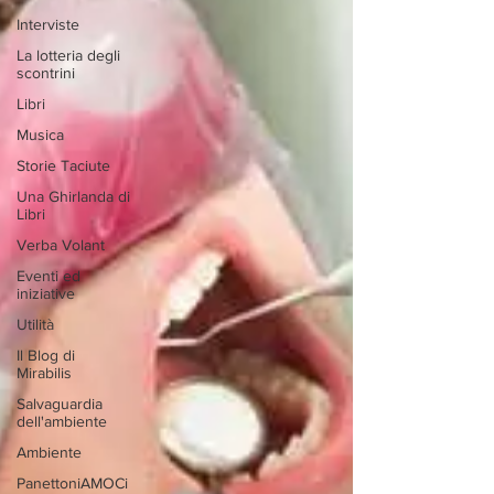
Interviste
La lotteria degli
scontrini
Libri
Musica
Storie Taciute
Una Ghirlanda di
Libri
Verba Volant
Eventi ed
iniziative
Utilità
Il Blog di
Mirabilis
Salvaguardia
dell'ambiente
Ambiente
PanettoniAMOCi