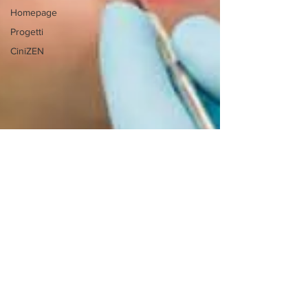
Homepage
Progetti
CiniZEN
Stefania Gaia Paltrinieri