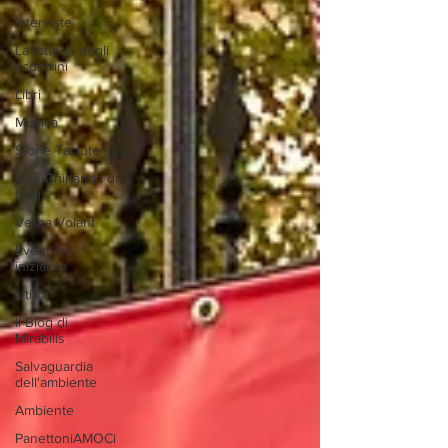
Interviste
La lotteria degli
scontrini
Libri
Musica
Storie Taciute
Una Ghirlanda di
Libri
Verba Volant
Eventi ed
iniziative
Utilità
Il Blog di
Mirabilis
Salvaguardia
dell'ambiente
Ambiente
PanettoniAMOCi