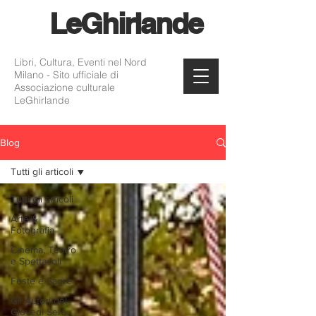
Le
Ghirlande
Libri, Cultura, Eventi nel Nord
Milano - Sito ufficiale di
Associazione culturale
LeGhirlande
Blog
Tutti gli articoli
Tutti gli articoli
Arte &
Fotografia
Cinema, Teatro
e Spettacoli
Feste e Sagre
Gli Autori del
Giovedì Sera