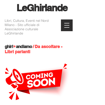
Le
Ghirlande
Libri, Cultura, Eventi nel Nord
Milano - Sito ufficiale di
Associazione culturale
LeGhirlande
»
ghi
rl
andiamo
/
Da ascoltare -
Libri parlanti