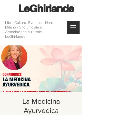
Le
Ghirlande
Libri, Cultura, Eventi nel Nord
Milano - Sito ufficiale di
Associazione culturale
LeGhirlande
La Medicina
Ayurvedica