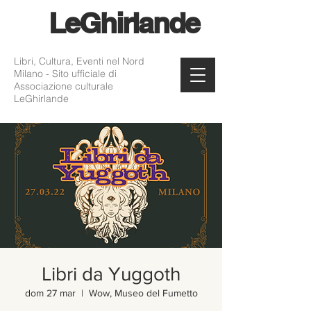
Le
Ghirlande
Libri, Cultura, Eventi nel Nord
Milano - Sito ufficiale di
Associazione culturale
LeGhirlande
Libri da Yuggoth
dom 27 mar
  |  
Wow, Museo del Fumetto