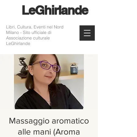
Le
Ghirlande
Libri, Cultura, Eventi nel Nord
Milano - Sito ufficiale di
Associazione culturale
LeGhirlande
Massaggio aromatico
alle mani (Aroma