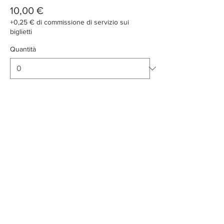
10,00 €
+0,25 € di commissione di servizio sui
biglietti
Quantità
Totale
0,00 €
Acquista ora
Condividi questo evento