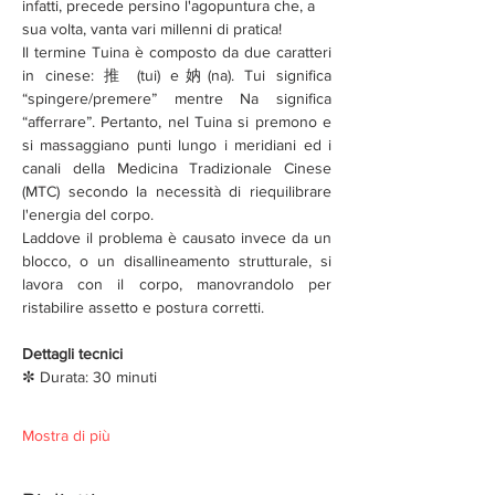
infatti, precede persino l'agopuntura che, a 
sua volta, vanta vari millenni di pratica!
Il termine Tuina è composto da due caratteri 
in cinese: 推 (tui) e妠(na). Tui significa 
“spingere/premere” mentre Na significa 
“afferrare”. Pertanto, nel Tuina si premono e 
si massaggiano punti lungo i meridiani ed i 
canali della Medicina Tradizionale Cinese 
(MTC) secondo la necessità di riequilibrare 
l'energia del corpo.
Laddove il problema è causato invece da un 
blocco, o un disallineamento strutturale, si 
lavora con il corpo, manovrandolo per 
ristabilire assetto e postura corretti. 
Dettagli tecnici
✼ Durata: 30 minuti
Mostra di più