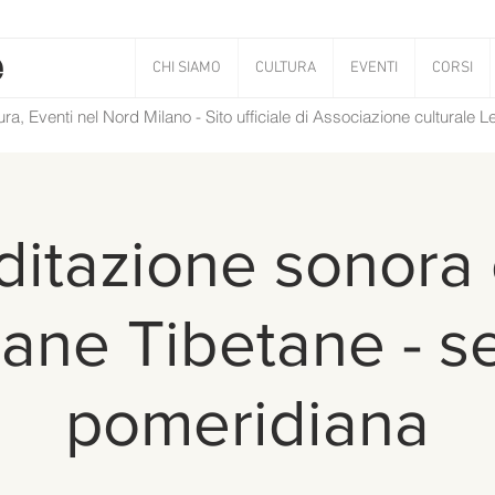
CHI SIAMO
CULTURA
EVENTI
CORSI
tura, Eventi nel Nord Milano - Sito ufficiale di Associazione culturale 
itazione sonora
ne Tibetane - s
pomeridiana