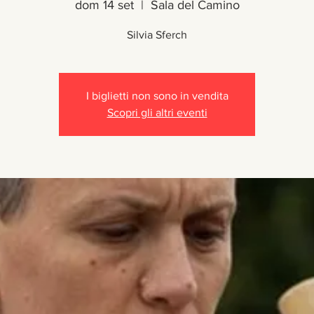
dom 14 set
  |  
Sala del Camino
Silvia Sferch
I biglietti non sono in vendita
Scopri gli altri eventi