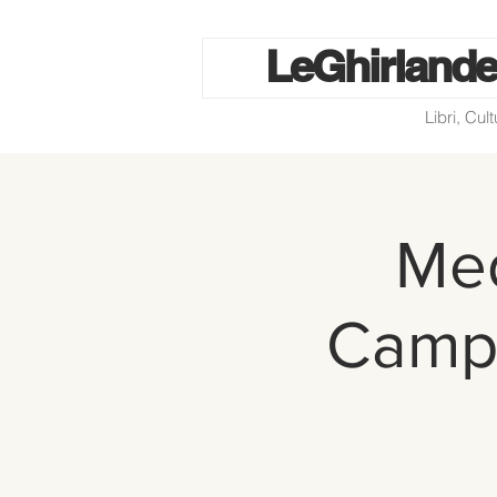
Le
Ghirlande
Libri, Cul
Med
Campa