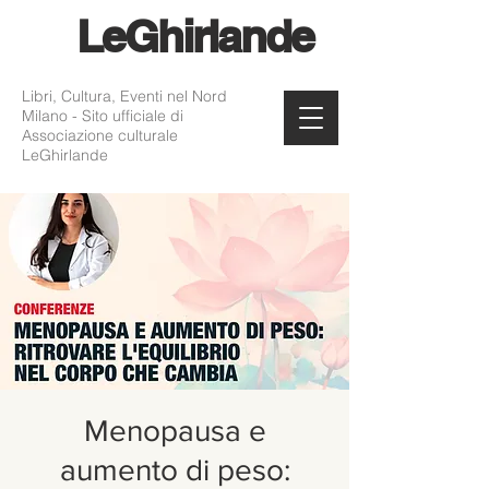
Le
Ghirlande
Libri, Cultura, Eventi nel Nord
Milano - Sito ufficiale di
Associazione culturale
LeGhirlande
Menopausa e
aumento di peso: