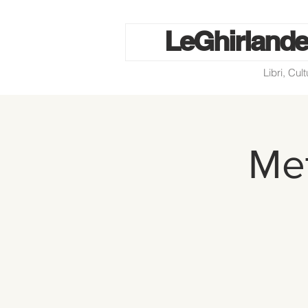
Le
Ghirlande
Libri, Cul
Met