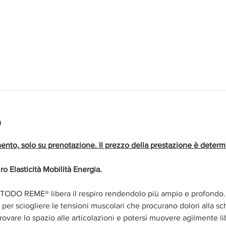
o
ento, solo su prenotazione. Il prezzo della prestazione è determi
ro Elasticità Mobilità Energia.
 METODO REME® libera il respiro rendendolo più ampio e profondo.
a per sciogliere le tensioni muscolari che procurano dolori alla schi
itrovare lo spazio alle articolazioni e potersi muovere agilmente l