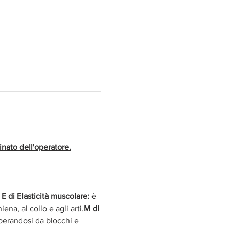
nato dell'operatore.
 
E di Elasticità muscolare:
 è 
ena, al collo e agli arti.
M di 
iberandosi da blocchi e 