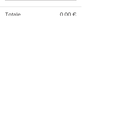
Totale
0,00 €
Acquista ora
Condividi questo evento