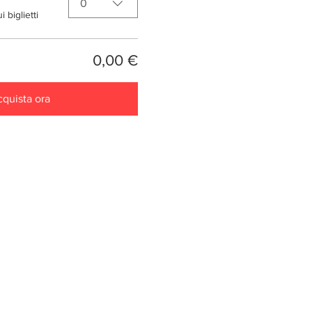
0
 biglietti
0,00 €
quista ora