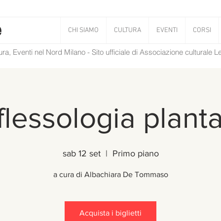
CHI SIAMO
CULTURA
EVENTI
CORSI
tura, Eventi nel Nord Milano - Sito ufficiale di Associazione culturale 
flessologia plant
sab 12 set
  |  
Primo piano
a cura di Albachiara De Tommaso
Acquista i biglietti