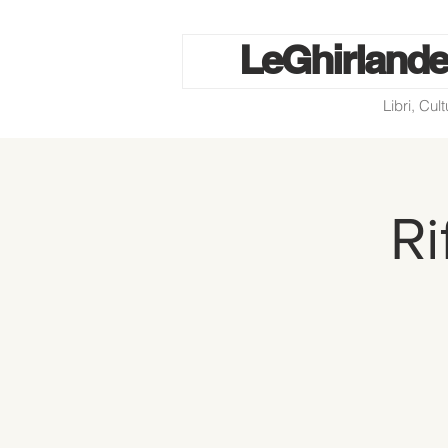
Le
Ghirlande
Libri, Cul
Ri