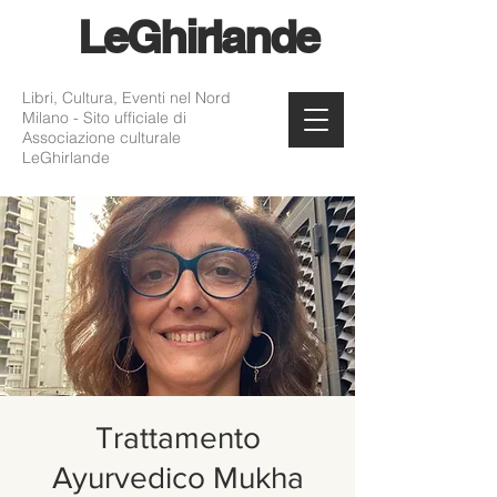
Le
Ghirlande
Libri, Cultura, Eventi nel Nord
Milano - Sito ufficiale di
Associazione culturale
LeGhirlande
Trattamento
Ayurvedico Mukha