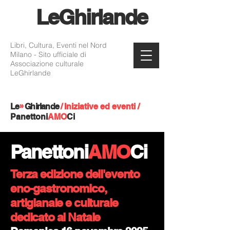
Le
Ghirlande
Libri, Cultura, Eventi nel Nord
Milano - Sito ufficiale di
Associazione culturale
LeGhirlande
»
Le
Ghirlande
/
Iniziative ed eventi
/
Panettoni
AMO
Ci
Panettoni
AMO
Ci
Terza edizione dell'evento
eno-gastronomico,
artigianale e culturale
dedicato al Natale