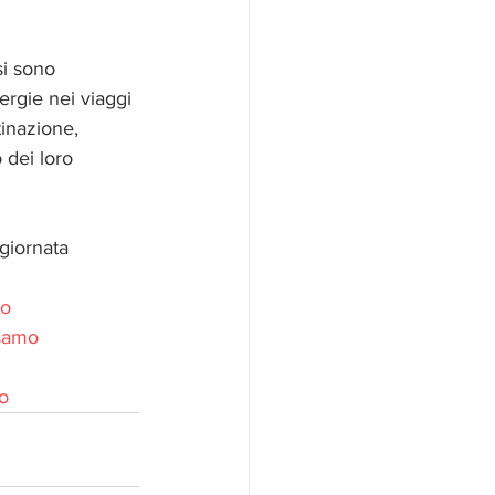
si sono 
ergie nei viaggi 
inazione, 
 dei loro 
giornata 
lo
lsamo
lo