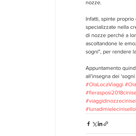
nozze.
Infatti, spinte propri
specializzate nella c
di nozze perché a lor
ascoltandone le emozi
sogni", per rendere l
Appuntamento quindi 
all’insegna dei ‘sogni
#OlaLocaViaggi
#Ola
#fierasposi2018cinise
#viaggidinozzecinise
#lunadimielecinisell