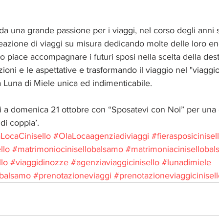
o da una grande passione per i viaggi, nel corso degli anni 
reazione di viaggi su misura dedicando molte delle loro en
o piace accompagnare i futuri sposi nella scelta della dest
oni e le aspettative e trasformando il viaggio nel "viaggio
a Luna di Miele unica ed indimenticabile.
a domenica 21 ottobre con “Sposatevi con Noi” per una 
 di coppia’.
LocaCinisello
#OlaLocaagenziadiviaggi
#fierasposicinisel
llo
#matrimoniocinisellobalsamo
#matrimoniaciniselloba
llo
#viaggidinozze
#agenziaviaggicinisello
#lunadimiele
obalsamo
#prenotazioneviaggi
#prenotazioneviaggicinisel