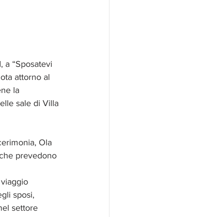
, a “Sposatevi 
ota attorno al 
ne la 
lle sale di Villa 
cerimonia, Ola 
e che prevedono 
viaggio 
gli sposi, 
nel settore 