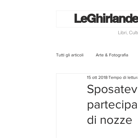
Le
Ghirlande
Libri, Cul
Tutti gli articoli
Arte & Fotografia
15 ott 2018
Tempo di lettur
La lotteria degli scontrini
Libri
Sposatevi
partecipa
Eventi ed iniziative
Utilità
di nozze
Homepage
Progetti
Cini