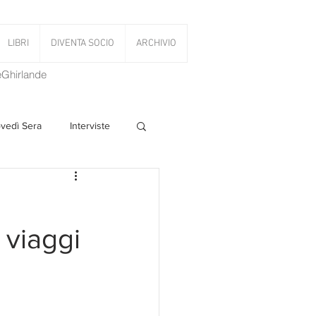
LIBRI
DIVENTA SOCIO
ARCHIVIO
LeGhirlande
ovedì Sera
Interviste
 Volant
 viaggi
PanettoniAMOCi