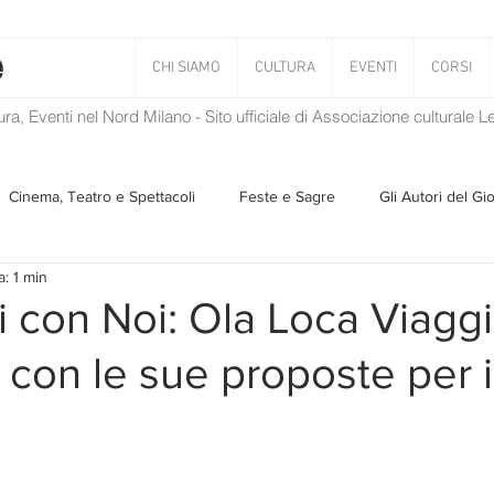
CHI SIAMO
CULTURA
EVENTI
CORSI
tura, Eventi nel Nord Milano - Sito ufficiale di Associazione culturale 
Cinema, Teatro e Spettacoli
Feste e Sagre
Gli Autori del Gi
a: 1 min
Musica
Storie Taciute
Una Ghirlanda di Libri
Verba
 con Noi: Ola Loca Viaggi
 con le sue proposte per i
Il Blog di Mirabilis
Salvaguardia dell'ambiente
Ambiente
ZEN