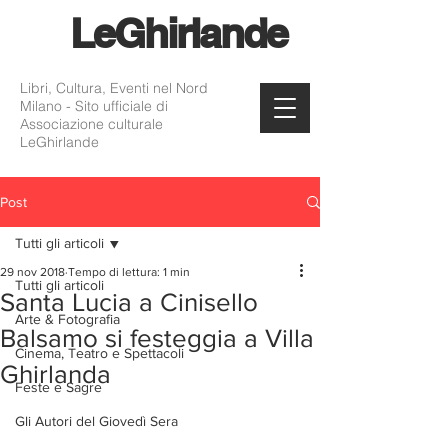
Le
Ghirlande
Libri, Cultura, Eventi nel Nord
Milano - Sito ufficiale di
Associazione culturale
LeGhirlande
Post
Tutti gli articoli
29 nov 2018
Tempo di lettura: 1 min
Tutti gli articoli
Santa Lucia a Cinisello
Arte & Fotografia
Balsamo si festeggia a Villa
Cinema, Teatro e Spettacoli
Ghirlanda
Feste e Sagre
Gli Autori del Giovedì Sera