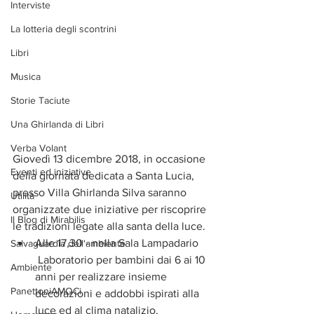
Interviste
La lotteria degli scontrini
Libri
Musica
Storie Taciute
Una Ghirlanda di Libri
Verba Volant
Giovedì 13 dicembre 2018, in occasione 
Eventi ed iniziative
della giornata dedicata a Santa Lucia, 
presso Villa Ghirlanda Silva saranno 
Utilità
organizzate due iniziative per riscoprire 
Il Blog di Mirabilis
le tradizioni legate alla santa della luce.  
Alle 17,30 - nella Sala Lampadario
Salvaguardia dell'ambiente
 Laboratorio per bambini dai 6 ai 10 
Ambiente
anni per realizzare insieme 
PanettoniAMOCi
decorazioni e addobbi ispirati alla 
luce ed al clima natalizio. 