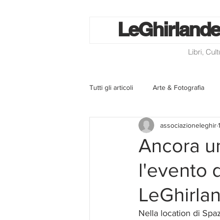
Le
Ghirlande
Libri, Cul
Tutti gli articoli
Arte & Fotografia
associazioneleghir
La lotteria degli scontrini
Libri
Ancora u
l'evento 
Eventi ed iniziative
Utilità
LeGhirla
Homepage
Progetti
Cini
Nella location di Spa