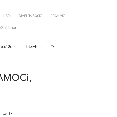
LIBRI
DIVENTA SOCIO
ARCHIVIO
LeGhirlande
ovedì Sera
Interviste
 Volant
iAMOCi,
PanettoniAMOCi
ica 17 