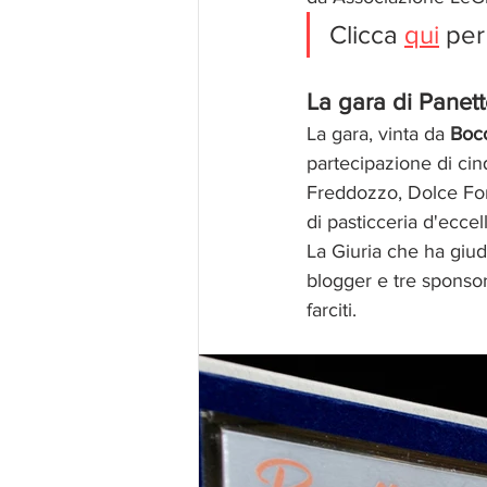
Clicca 
qui
 per
La gara di Panett
La gara, vinta da 
Bocc
partecipazione di cin
Freddozzo, Dolce For
di pasticceria d'ecce
La Giuria che ha giud
blogger e tre sponsor
farciti.