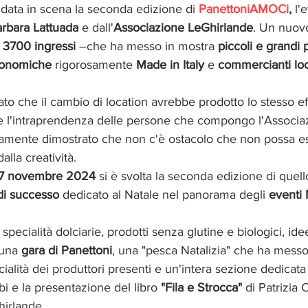
ta in scena la seconda edizione di 
PanettoniAMOCi
,
 l'
rbara Lattuada
 e dall'
Associazione LeGhirlande
. Un nuov
i 3700 ingressi
 –che ha messo in mostra 
piccoli e grandi p
ronomiche 
rigorosamente 
Made in Italy
 e 
commercianti loc
ato che il cambio di location avrebbe prodotto lo stesso ef
 e l'intraprendenza delle persone che compongo l'Associa
mente dimostrato che non c'è ostacolo che non possa es
lla creatività. 
17 novembre 2024
 si è svolta la seconda edizione di quel
di successo
 dedicato al Natale nel panorama degli 
eventi
 specialità dolciarie, prodotti senza glutine e biologici, ide
 una 
gara di Panettoni
, una "pesca Natalizia" che ha messo 
ialità dei produttori presenti e un'intera sezione dedicata
bi e la presentazione del libro 
"Fila e Strocca" 
di Patrizia 
irlande.