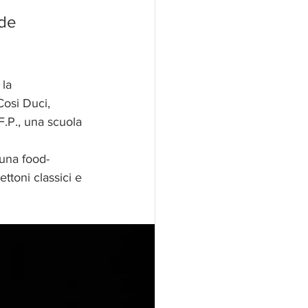
nde
 la 
Cosi Duci, 
F.P., una scuola 
 una food-
ettoni classici e 