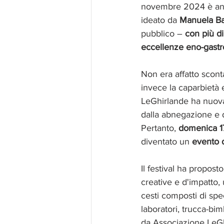
novembre 2024 è anda
ideato da 
Manuela Ba
pubblico – 
con più d
eccellenze
eno-gast
Non era affatto scont
invece la caparbietà
LeGhirlande ha nuova
dalla abnegazione e da
Pertanto, 
domenica 
diventato un 
evento 
Il festival ha proposto
creative e d'impatto,
cesti composti di spec
laboratori, trucca-bim
da Associazione LeGh