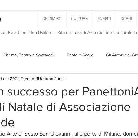
CHI SIAMO
CULTURA
EVENTI
CORSI
tura, Eventi nel Nord Milano - Sito ufficiale di Associazione culturale 
Cinema, Teatro e Spettacoli
Feste e Sagre
Gli Autori del Gi
11 dic 2024
Tempo di lettura: 2 min
Musica
Storie Taciute
Una Ghirlanda di Libri
Verba
n successo per Panetton
di Natale di Associazione
Il Blog di Mirabilis
Salvaguardia dell'ambiente
Ambiente
nde
ZEN
zio Arte di Sesto San Giovanni, alle porte di Milano, domen