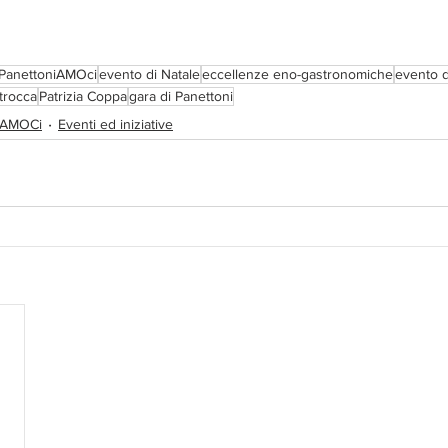
PanettoniAMOci
evento di Natale
eccellenze eno-gastronomiche
evento 
Strocca
Patrizia Coppa
gara di Panettoni
iAMOCi
Eventi ed iniziative