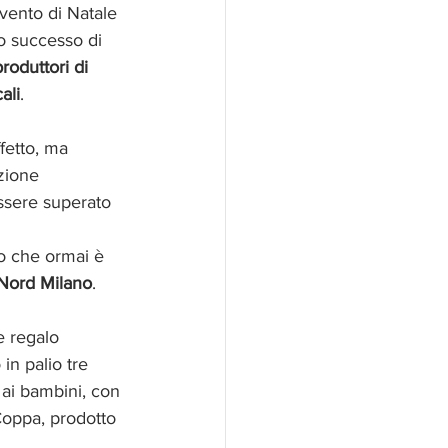
evento di Natale 
o successo di 
roduttori di 
ali
.
fetto, ma 
zione 
sere superato 
lo che ormai è 
 Nord Milano
.
e regalo 
in palio tre 
 ai bambini, con 
Coppa, prodotto 