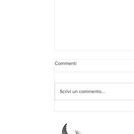
Commenti
Scrivi un commento...
Una Ghirlanda di Libri lancia
Ad Naturam, l'hub di
LeGhirlande dedicato alla
salvaguardia dell'ambiente