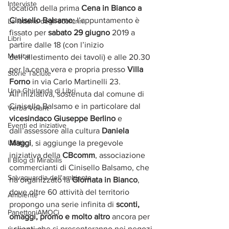
Interviste
location della prima 
Cena in Bianco a 
Cinisello Balsamo
; l’appuntamento è 
La lotteria degli scontrini
fissato per 
sabato 29 giugno
 2019 a 
Libri
partire dalle 18 (con l’inizio 
Musica
dell’allestimento dei tavoli) e alle 20.30 
per la cena vera e propria presso 
Villa 
Storie Taciute
Forno
 in via Carlo Martinelli 23. 
Una Ghirlanda di Libri
All’iniziativa, sostenuta dal comune di 
Cinisello Balsamo e in particolare dal 
Verba Volant
vicesindaco Giuseppe Berlino
 e 
Eventi ed iniziative
dall’assessore alla cultura 
Daniela 
Utilità
Maggi
, si aggiunge la pregevole 
iniziativa della 
CBcomm
, associazione 
Il Blog di Mirabilis
commercianti di Cinisello Balsamo, che 
Salvaguardia dell'ambiente
ha organizzato la 
Giornata in Bianco
, 
dove oltre 60 attività del territorio 
Ambiente
propongo una serie infinita di 
sconti, 
PanettoniAMOCi
omaggi, promo e molto altro 
ancora per 
i clienti che si presenteranno nei negozi 