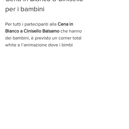
per i bambini
Per tutti i partecipanti alla 
Cena in 
Bianco a Cinisello Balsamo
 che hanno 
dei bambini, è previsto un corner total 
white e l’animazione dove i bimbi 
potranno giocare e industriarsi in 
laboratori ludico-divertenti sotto la 
supervisione delle tate professioniste di 
bianConiglio Animazione ed Eventi
. Per 
informazioni: 
bianconiglioeventi@gmail.com