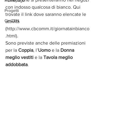
Homepage
con indosso qualcosa di bianco. Qui 
Progetti
trovate il link dove saranno elencate le 
CiniZEN
attività 
(http://www.cbcomm.it/giornatainbianco
.html). 
Sono previste anche delle premiazioni 
per la 
Coppia
, l’
Uomo
 e la 
Donna 
meglio vestiti
 e la 
Tavola meglio 
addobbata
.