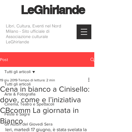
Le
Ghirlande
Libri, Cultura, Eventi nel Nord
Milano - Sito ufficiale di
Associazione culturale
LeGhirlande
Post
Tutti gli articoli
19 giu 2019
Tempo di lettura: 2 min
Tutti gli articoli
Cena in bianco a Cinisello:
Arte & Fotografia
dove, come e l’iniziativa
Cinema, Teatro e Spettacoli
CBcomm La giornata in
Feste e Sagre
Bianco
Gli Autori del Giovedì Sera
Ieri, martedì 17 giugno, è stata svelata la 