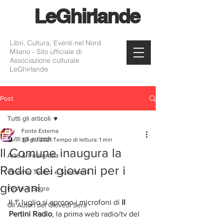
Le
Ghirlande
Libri, Cultura, Eventi nel Nord
Milano - Sito ufficiale di
Associazione culturale
LeGhirlande
Post
Tutti gli articoli
Fonte Esterna
Tutti gli articoli
30 giu 2021
Tempo di lettura: 1 min
Il Comune inaugura la
Arte & Fotografia
Radio dei giovani per i
Cinema, Teatro e Spettacoli
giovani
Feste e Sagre
Il 1° luglio si aprono i microfoni di 
Il 
Gli Autori del Giovedì Sera
Pertini Radio
, la prima web radio/tv del 