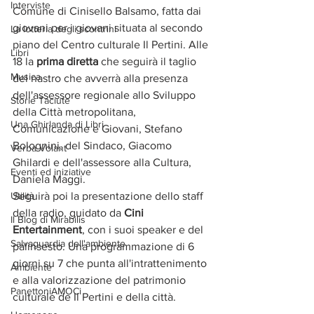
Interviste
Comune di Cinisello Balsamo, fatta dai 
giovani per i giovani situata al secondo 
La lotteria degli scontrini
piano del Centro culturale Il Pertini. Alle 
Libri
18 la 
prima diretta
 che seguirà il taglio 
Musica
del nastro che avverrà alla presenza 
dell'assessore regionale allo Sviluppo 
Storie Taciute
della Città metropolitana, 
Una Ghirlanda di Libri
Comunicazione e Giovani, Stefano 
Bolognini, del Sindaco, Giacomo 
Verba Volant
Ghilardi e dell'assessore alla Cultura, 
Eventi ed iniziative
Daniela Maggi. 
Utilità
Seguirà poi la presentazione dello staff 
della radio, guidato da 
Cini 
Il Blog di Mirabilis
Entertainment
, con i suoi speaker e del 
Salvaguardia dell'ambiente
palinsesto. Una programmazione di 6 
giorni su 7 che punta all'intrattenimento 
Ambiente
e alla valorizzazione del patrimonio 
PanettoniAMOCi
culturale de Il Pertini e della città.