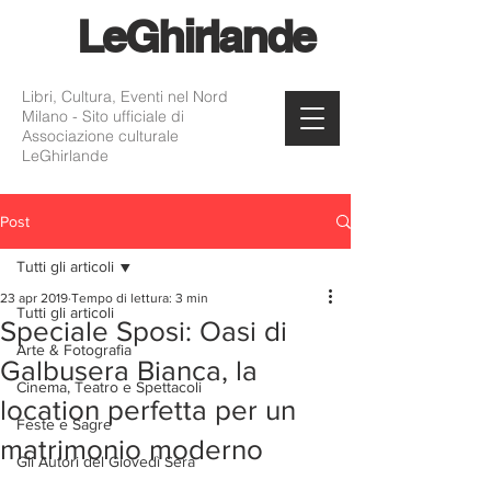
Le
Ghirlande
Libri, Cultura, Eventi nel Nord
Milano - Sito ufficiale di
Associazione culturale
LeGhirlande
Post
Tutti gli articoli
23 apr 2019
Tempo di lettura: 3 min
Tutti gli articoli
Speciale Sposi: Oasi di
Arte & Fotografia
Galbusera Bianca, la
Cinema, Teatro e Spettacoli
location perfetta per un
Feste e Sagre
matrimonio moderno
Gli Autori del Giovedì Sera