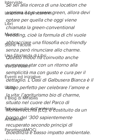
Interviste
Se sei alla ricerca di una location che 
esprima il tuo essere green, allora devi 
La lotteria degli scontrini
optare per quella che oggi viene 
Libri
chiamata la green-conventional 
Musica
wedding, cioè la formula di chi vuole 
abbracciare una filosofia eco-friendly 
Storie Taciute
senza però rinunciare allo charme. 
Una Ghirlanda di Libri
Questo mood ha coinvolto anche 
numerose star con un ritorno alla 
Verba Volant
semplicità ma con gusto e cura per il 
Eventi ed iniziative
dettaglio. L’Oasi di Galbusera Bianca è il 
Utilità
luogo perfetto per celebrare l’amore e 
la vita: l’agriturismo bio di charme, 
Il Blog di Mirabilis
situato nel cuore del Parco di 
Salvaguardia dell'ambiente
Montevecchia (LC), è costituito da un 
borgo del ‘300 sapientemente 
Ambiente
recuperato secondo principi di 
PanettoniAMOCi
bioedilizia e basso impatto ambientale.