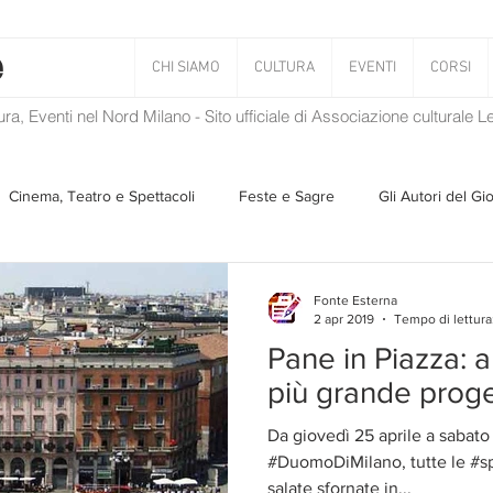
CHI SIAMO
CULTURA
EVENTI
CORSI
tura, Eventi nel Nord Milano - Sito ufficiale di Associazione culturale 
Cinema, Teatro e Spettacoli
Feste e Sagre
Gli Autori del Gi
Musica
Storie Taciute
Una Ghirlanda di Libri
Verba
Fonte Esterna
2 apr 2019
Tempo di lettura
Pane in Piazza: a
Il Blog di Mirabilis
Salvaguardia dell'ambiente
Ambiente
più grande proge
Da giovedì 25 aprile a sabato
ZEN
#DuomoDiMilano, tutte le #spe
salate sfornate in...