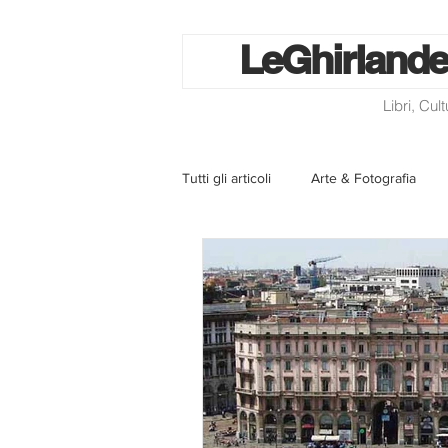
Le
Ghirlande
Libri, Cul
Tutti gli articoli
Arte & Fotografia
La lotteria degli scontrini
Libri
Eventi ed iniziative
Utilità
Homepage
Progetti
Cini