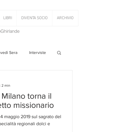
LIBRI
DIVENTA SOCIO
ARCHIVIO
LeGhirlande
ovedì Sera
Interviste
 Volant
: 2 min
 Milano torna il
PanettoniAMOCi
tto missionario
 4 maggio 2019 sul sagrato del
cialità regionali dolci e