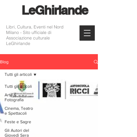
Le
Ghirlande
Libri, Cultura, Eventi nel Nord
Milano - Sito ufficiale di
Associazione culturale
LeGhirlande
Blog
Tutti gli articoli
Tutti gli articoli
Arte &
Fotografia
Cinema, Teatro
e Spettacoli
Feste e Sagre
Gli Autori del
Giovedì Sera