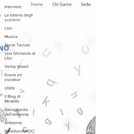
Interviste
La lotteria degli
scontrini
Libri
Musica
Storie Taciute
Una Ghirlanda di
Libri
Verba Volant
Eventi ed
iniziative
Utilità
Il Blog di
Mirabilis
Salvaguardia
dell'ambiente
Ambiente
PanettoniAMOCi