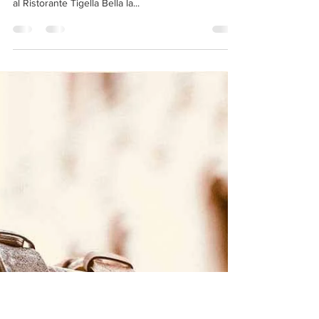
Due cuori e una Tigella: l'amore
nasce da ingredienti semplici
"L'amore è come la buona cucina: le cose speciali
nascono sempre da ingredienti semplici". Festeggia
al Ristorante Tigella Bella la...