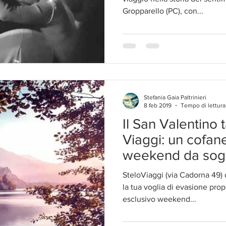
Gropparello (PC), con...
Stefania Gaia Paltrinieri
8 feb 2019
Tempo di lettura
Il San Valentino 
Viaggi: un cofan
weekend da so
SteloViaggi (via Cadorna 49) 
la tua voglia di evasione pr
esclusivo weekend...