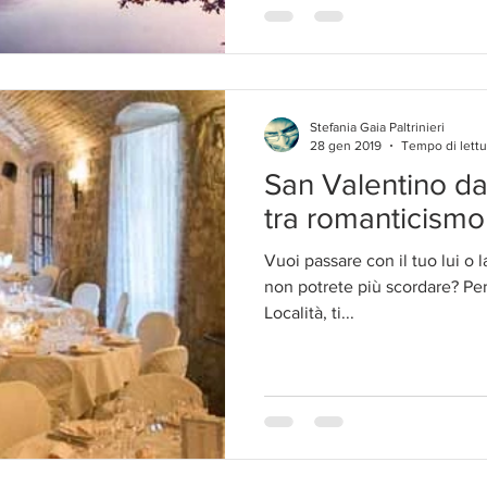
Stefania Gaia Paltrinieri
28 gen 2019
Tempo di lettu
San Valentino da 
tra romanticism
Vuoi passare con il tuo lui o 
non potrete più scordare? Per
Località, ti...