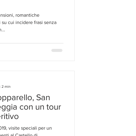
ensioni, romantiche
 su cui incidere frasi senza
...
: 2 min
opparello, San
eggia con un tour
ritivo
19, visite speciali per un
enti al Castello di