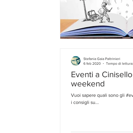
Stefania Gaia Paltrinieri
6 feb 2020
Tempo di lettura
Eventi a Cinisell
weekend
Vuoi sapere quali sono gli #e
i consigli su...