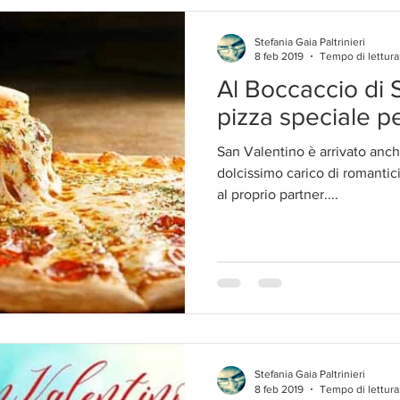
Stefania Gaia Paltrinieri
8 feb 2019
Tempo di lettura
Al Boccaccio di 
pizza speciale p
San Valentino è arrivato anch
dolcissimo carico di romantic
al proprio partner....
Stefania Gaia Paltrinieri
8 feb 2019
Tempo di lettura