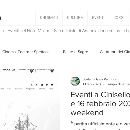
CHI SIAMO
CULTURA
EVENTI
CORSI
tura, Eventi nel Nord Milano - Sito ufficiale di Associazione culturale 
Cinema, Teatro e Spettacoli
Feste e Sagre
Gli Autori del Gi
Musica
Storie Taciute
Una Ghirlanda di Libri
Verba
Stefania Gaia Paltrinieri
13 feb 2020
Tempo di lettur
Eventi a Cinisell
Il Blog di Mirabilis
Salvaguardia dell'ambiente
Ambiente
e 16 febbraio 20
weekend
ZEN
È partita ufficialmente e dive