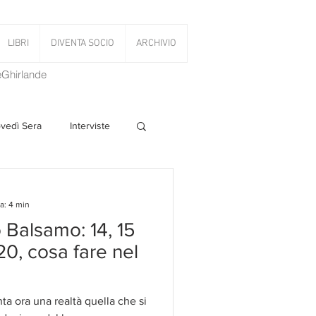
LIBRI
DIVENTA SOCIO
ARCHIVIO
LeGhirlande
ovedì Sera
Interviste
 Volant
a: 4 min
o Balsamo: 14, 15
PanettoniAMOCi
20, cosa fare nel
nta ora una realtà quella che si