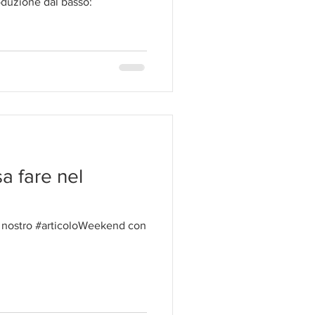
duzione dal basso:
a fare nel
il nostro #articoloWeekend con