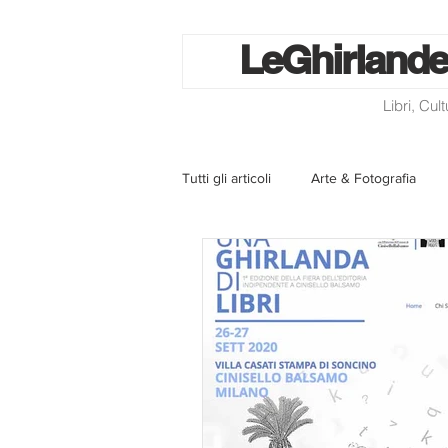
Le
Ghirlande
Libri, Cul
Tutti gli articoli
Arte & Fotografia
La lotteria degli scontrini
Libri
Eventi ed iniziative
Utilità
Homepage
Progetti
Cini