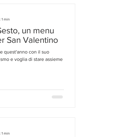
: 1 min
Sesto, un menu
er San Valentino
e quest'anno con il suo
ismo e voglia di stare assieme
: 1 min