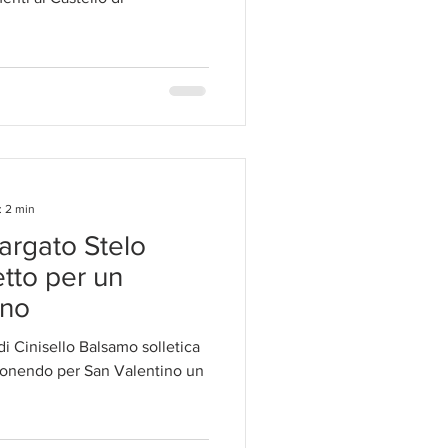
: 2 min
targato Stelo
etto per un
gno
di Cinisello Balsamo solletica
oponendo per San Valentino un