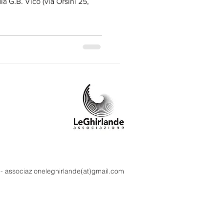
a G.B. Vico (via Orsini 25,
m - associazioneleghirlande(at)gmail.com