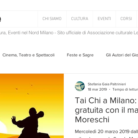
CHI SIAMO
CULTURA
EVENTI
CORSI
tura, Eventi nel Nord Milano - Sito ufficiale di Associazione culturale 
Cinema, Teatro e Spettacoli
Feste e Sagre
Gli Autori del Gi
Musica
Storie Taciute
Una Ghirlanda di Libri
Verba
Stefania Gaia Paltrinieri
18 mar 2019
Tempo di lettur
Tai Chi a Milano:
Il Blog di Mirabilis
Salvaguardia dell'ambiente
Ambiente
gratuita con il m
Moreschi
ZEN
Mercoledì 20 marzo 2019 dalle