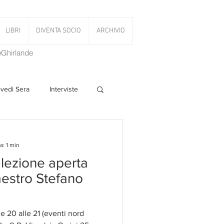
LIBRI
DIVENTA SOCIO
ARCHIVIO
LeGhirlande
ovedì Sera
Interviste
 Volant
a: 1 min
 lezione aperta
PanettoniAMOCi
aestro Stefano
 20 alle 21 (eventi nord