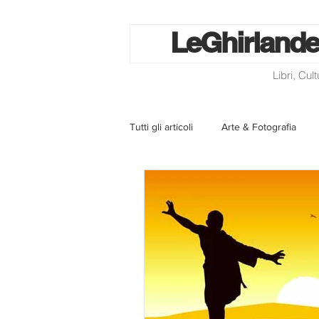
Le
Ghirlande
Libri, Cul
Tutti gli articoli
Arte & Fotografia
La lotteria degli scontrini
Libri
Eventi ed iniziative
Utilità
Homepage
Progetti
Cini