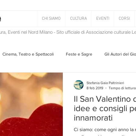
CHI SIAMO
CULTURA
EVENTI
CORSI
tura, Eventi nel Nord Milano - Sito ufficiale di Associazione culturale 
Cinema, Teatro e Spettacoli
Feste e Sagre
Gli Autori del Gi
Musica
Storie Taciute
Una Ghirlanda di Libri
Verba
Stefania Gaia Paltrinieri
8 feb 2019
Tempo di lettura
Il San Valentino d
Il Blog di Mirabilis
Salvaguardia dell'ambiente
Ambiente
idee e consigli pe
innamorati
ZEN
Ci siamo: come ogni anno la r