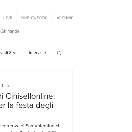
LIBRI
DIVENTA SOCIO
ARCHIVIO
LeGhirlande
ovedì Sera
Interviste
 Volant
: 3 min
i Cinisellonline:
PanettoniAMOCi
r la festa degli
icorrenza di San Valentino ci