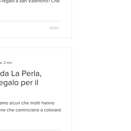
a regalo a San Valentino? Che
a: 2 min
 da La Perla,
egalo per il
amo sicuri che molti hanno
rine che cominciano a colorarsi