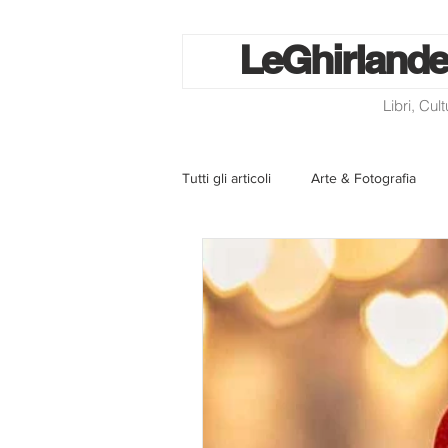
Le
Ghirlande
Libri, Cul
Tutti gli articoli
Arte & Fotografia
La lotteria degli scontrini
Libri
Eventi ed iniziative
Utilità
Homepage
Progetti
Cini