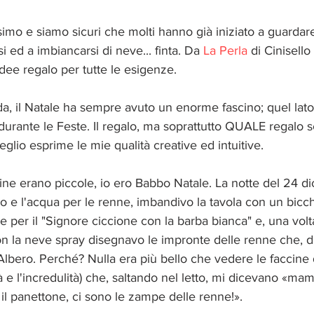
o e siamo sicuri che molti hanno già iniziato a guardare
 ed a imbiancarsi di neve... finta. Da 
La Perla
 di Cinisell
idee regalo per tutte le esigenze.
a, il Natale ha sempre avuto un enorme fascino; quel lato
 durante le Feste. Il regalo, ma soprattutto QUALE regalo s
glio esprime le mie qualità creative ed intuitive.
e erano piccole, io ero Babbo Natale. La notte del 24 d
 e l'acqua per le renne, imbandivo la tavola con un bicch
 per il "Signore ciccione con la barba bianca" e, una volt
con la neve spray disegnavo le impronte delle renne che, dal
l'Albero. Perché? Nulla era più bello che vedere le faccine 
tà e l'incredulità) che, saltando nel letto, mi dicevano «mam
 il panettone, ci sono le zampe delle renne!». 