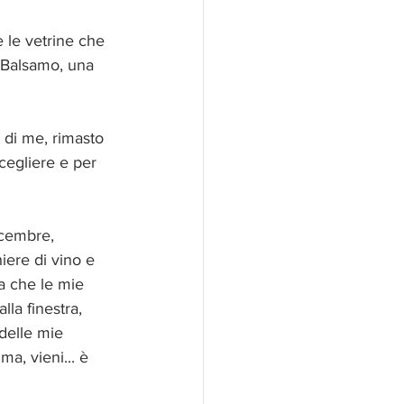
 le vetrine che 
o Balsamo, una 
 di me, rimasto 
cegliere e per 
icembre, 
iere di vino e 
a che le mie 
la finestra, 
delle mie 
ma, vieni... è 