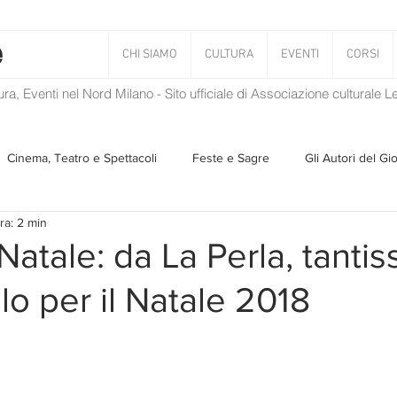
CHI SIAMO
CULTURA
EVENTI
CORSI
tura, Eventi nel Nord Milano - Sito ufficiale di Associazione culturale 
Cinema, Teatro e Spettacoli
Feste e Sagre
Gli Autori del Gi
ra: 2 min
Musica
Storie Taciute
Una Ghirlanda di Libri
Verba
 Natale: da La Perla, tanti
lo per il Natale 2018
Il Blog di Mirabilis
Salvaguardia dell'ambiente
Ambiente
ZEN