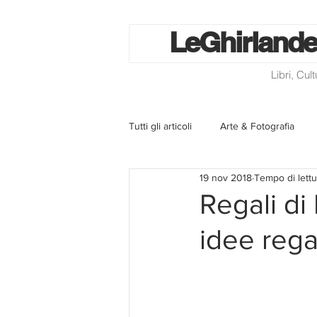
Le
Ghirlande
Libri, Cul
Tutti gli articoli
Arte & Fotografia
19 nov 2018
Tempo di lettu
La lotteria degli scontrini
Libri
Regali di
idee rega
Eventi ed iniziative
Utilità
Homepage
Progetti
Cini