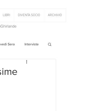
LIBRI
DIVENTA SOCIO
ARCHIVIO
LeGhirlande
ovedì Sera
Interviste
 Volant
ssime
PanettoniAMOCi