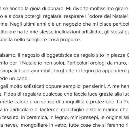
n sé anche la gioia di donare. Mi diverte moltissimo girare
 e a cosa potergli regalare, respirare l'"odore del Natale
ine. Negli ultimi anni c'è un negozio che mi piace partic
titolare ha le mie stesse inclinazioni artistiche, gli stessi gus
sibilità nello scegliere cosa proporre.
alsamo, il negozio di oggettistica da regalo sito in piazza
nto per il Natale (e non solo). Particolari orologi da muro, 
e simpatici soprammobili, targhette di legno da appendere p
iede un cane. 
gali molto sofisticati oppure semplici pensierini. A me h
e; l'idea di regalare qualcosa che faccia luce grazie alla lu
smette calore e un senso di tranquillità e protezione: La P
a in particolare di lanterne, conchiglie e stelle marine che 
 tessuto, in ceramica, in legno, mini-presepi, le originali
 la neve),  mongolfiere in vetro, tutte cose che si faranno r