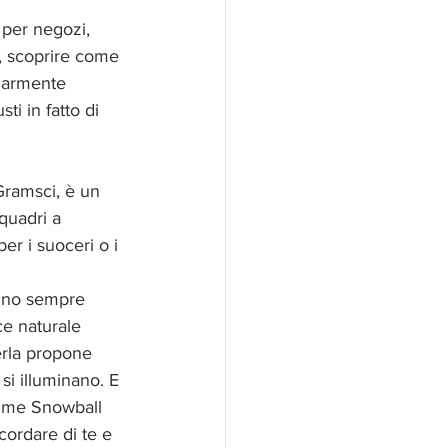
 per negozi, 
", scoprire come 
olarmente 
ti in fatto di 
 Gramsci, è un 
quadri a 
er i suoceri o i 
anno sempre 
ce naturale 
erla propone 
si illuminano. E 
ssime Snowball 
icordare di te e 